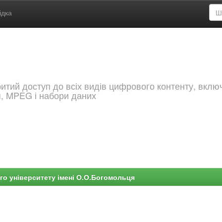
ідка
критий доступ до всіх видів цифрового контенту, вкл
я, MPEG і набори даних
го університету імені О.О.Богомольця