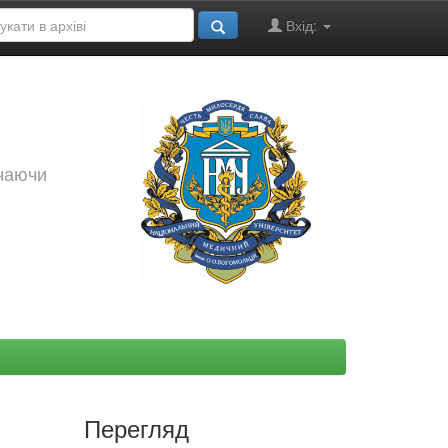
Вхід:
ючаючи
Перегляд