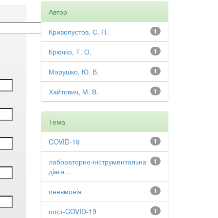
Автор
Кривопустов, С. П.
1
Крючко, Т. О.
1
Марушко, Ю. В.
1
Хайтович, М. В.
1
Тема
COVID-19
1
лабораторно-інструментальна
1
діагн...
пневмонія
1
пост-COVID-19
1