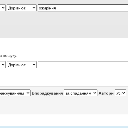
в пошуку.
Впорядкування
Автори