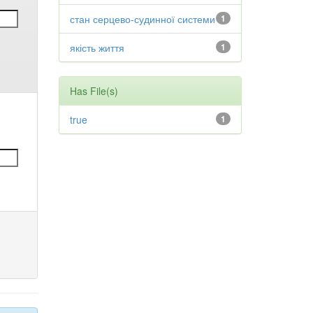
стан серцево-судинної системи
1
якість життя
1
Has File(s)
true
1