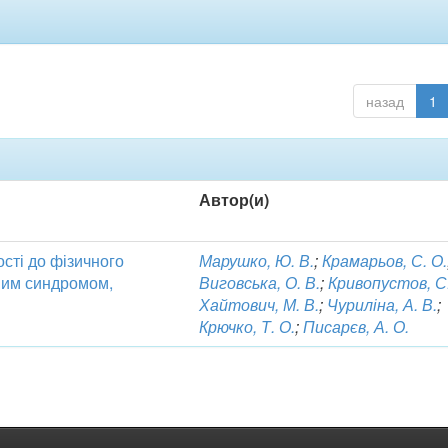
назад
1
Автор(и)
ості до фізичного
Марушко, Ю. В.
;
Крамарьов, С. О.
дним синдромом,
Виговська, О. В.
;
Кривопустов, С.
Хайтович, М. В.
;
Чуриліна, А. В.
;
Крючко, Т. О.
;
Писарєв, А. О.