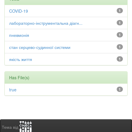
COVID-19
1
лабораторно-інструментальна діагн...
1
пневмонія
1
стан серцево-судинної системи
1
якість життя
1
Has File(s)
true
1
Тема від