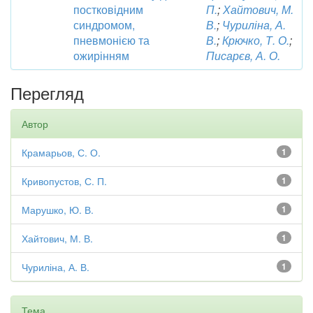
постковідним
П.
;
Хайтович, М.
синдромом,
В.
;
Чуриліна, А.
пневмонією та
В.
;
Крючко, Т. О.
;
ожирінням
Писарєв, А. О.
Перегляд
Автор
Крамарьов, С. О.
1
Кривопустов, С. П.
1
Марушко, Ю. В.
1
Хайтович, М. В.
1
Чуриліна, А. В.
1
Тема