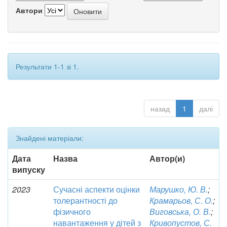
Автори
Результати 1-1 зі 1.
назад
1
далі
Знайдені матеріали:
Дата
Назва
Автор(и)
випуску
2023
Сучасні аспекти оцінки
Марушко, Ю. В.
;
толерантності до
Крамарьов, С. О.
;
фізичного
Виговська, О. В.
;
навантаження у дітей з
Кривопустов, С.