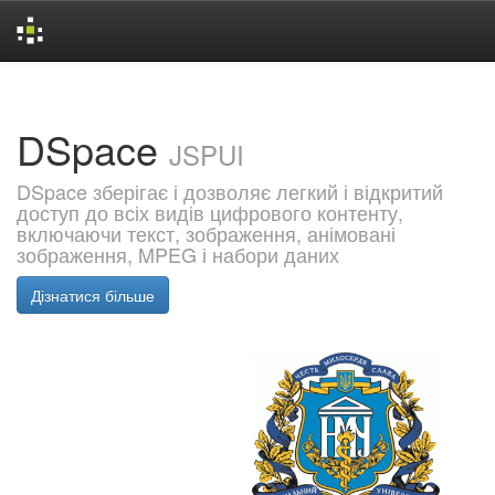
Skip
navigation
DSpace
JSPUI
DSpace зберігає і дозволяє легкий і відкритий
доступ до всіх видів цифрового контенту,
включаючи текст, зображення, анімовані
зображення, MPEG і набори даних
Дізнатися більше