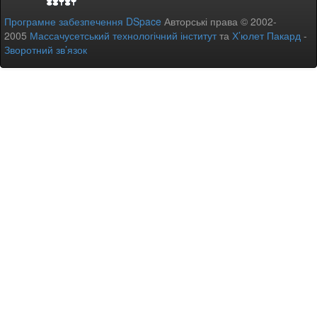
Програмне забезпечення DSpace
Авторські права © 2002-
2005
Массачусетський технологічний інститут
та
Х’юлет Пакард
-
Зворотний зв’язок