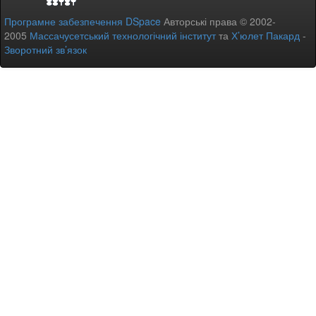
Програмне забезпечення DSpace
Авторські права © 2002-
2005
Массачусетський технологічний інститут
та
Х’юлет Пакард
-
Зворотний зв’язок