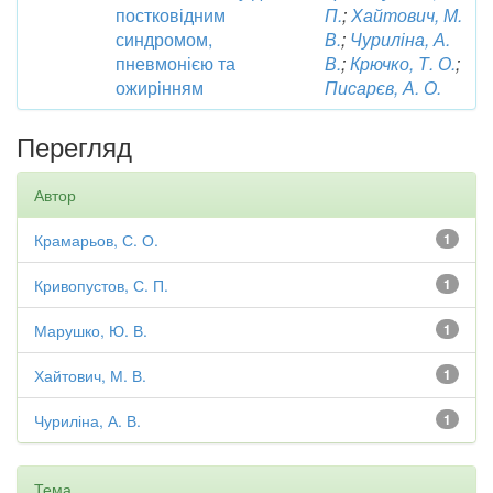
постковідним
П.
;
Хайтович, М.
синдромом,
В.
;
Чуриліна, А.
пневмонією та
В.
;
Крючко, Т. О.
;
ожирінням
Писарєв, А. О.
Перегляд
Автор
Крамарьов, С. О.
1
Кривопустов, С. П.
1
Марушко, Ю. В.
1
Хайтович, М. В.
1
Чуриліна, А. В.
1
Тема