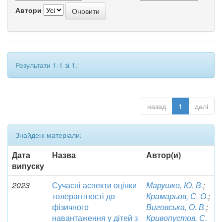
Автори
Результати 1-1 зі 1.
назад
1
далі
Знайдені матеріали:
Дата
Назва
Автор(и)
випуску
2023
Сучасні аспекти оцінки
Марушко, Ю. В.
;
толерантності до
Крамарьов, С. О.
;
фізичного
Виговська, О. В.
;
навантаження у дітей з
Кривопустов, С.