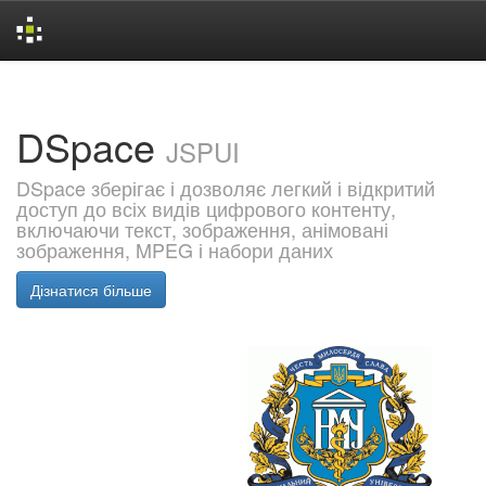
Skip
navigation
DSpace
JSPUI
DSpace зберігає і дозволяє легкий і відкритий
доступ до всіх видів цифрового контенту,
включаючи текст, зображення, анімовані
зображення, MPEG і набори даних
Дізнатися більше