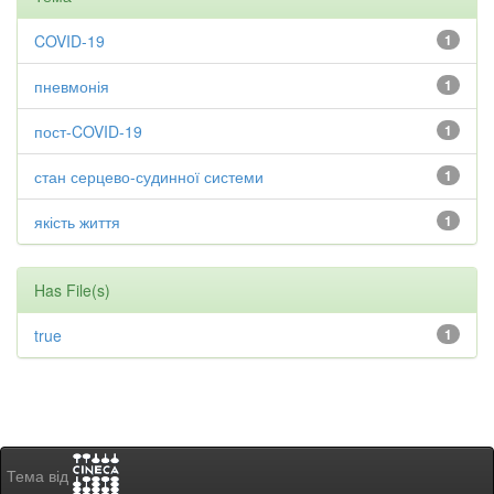
COVID-19
1
пневмонія
1
пост-COVID-19
1
стан серцево-судинної системи
1
якість життя
1
Has File(s)
true
1
Тема від