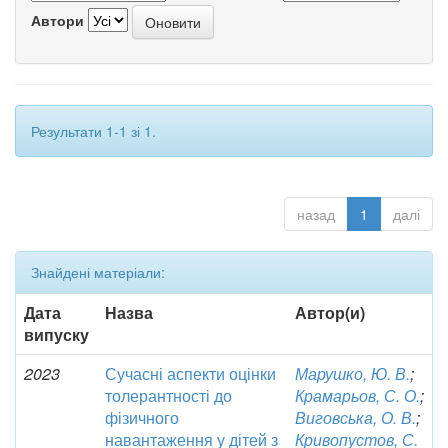
Автори
Результати 1-1 зі 1.
назад
1
далі
Знайдені матеріали:
Дата
Назва
Автор(и)
випуску
2023
Сучасні аспекти оцінки
Марушко, Ю. В.
;
толерантності до
Крамарьов, С. О.
;
фізичного
Виговська, О. В.
;
навантаження у дітей з
Кривопустов, С.