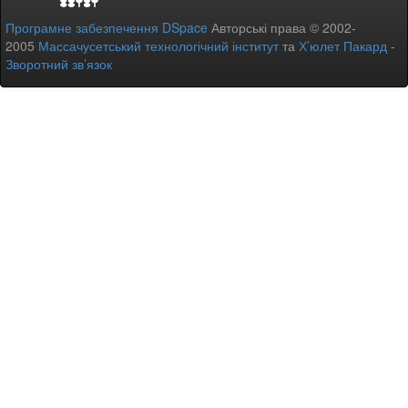
Програмне забезпечення DSpace
Авторські права © 2002-
2005
Массачусетський технологічний інститут
та
Х’юлет Пакард
-
Зворотний зв’язок