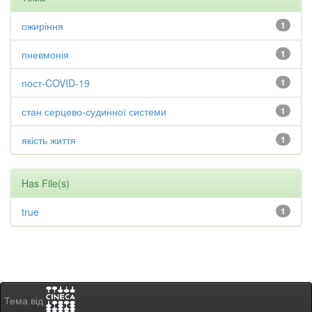
ожиріння
1
пневмонія
1
пост-COVID-19
1
стан серцево-судинної системи
1
якість життя
1
Has File(s)
true
1
Тема від