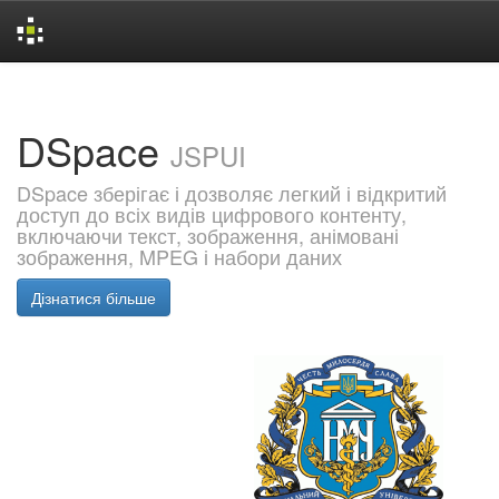
Skip
navigation
DSpace
JSPUI
DSpace зберігає і дозволяє легкий і відкритий
доступ до всіх видів цифрового контенту,
включаючи текст, зображення, анімовані
зображення, MPEG і набори даних
Дізнатися більше