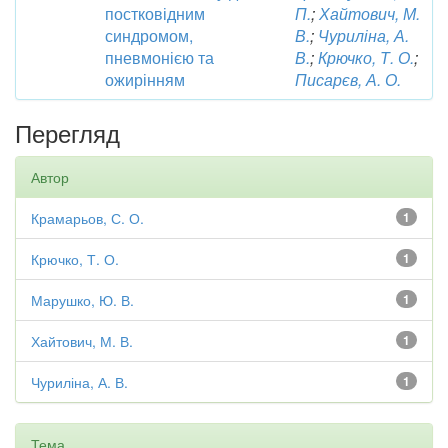
постковідним
П.
;
Хайтович, М.
синдромом,
В.
;
Чуриліна, А.
пневмонією та
В.
;
Крючко, Т. О.
;
ожирінням
Писарєв, А. О.
Перегляд
Автор
Крамарьов, С. О.
1
Крючко, Т. О.
1
Марушко, Ю. В.
1
Хайтович, М. В.
1
Чуриліна, А. В.
1
Тема