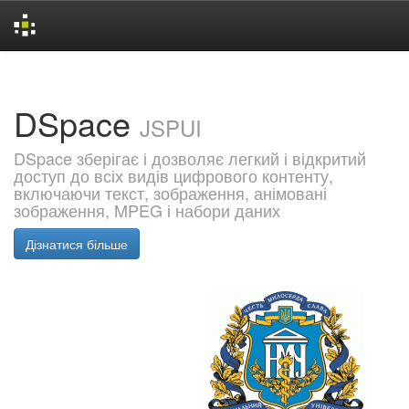
Skip
navigation
DSpace
JSPUI
DSpace зберігає і дозволяє легкий і відкритий
доступ до всіх видів цифрового контенту,
включаючи текст, зображення, анімовані
зображення, MPEG і набори даних
Дізнатися більше