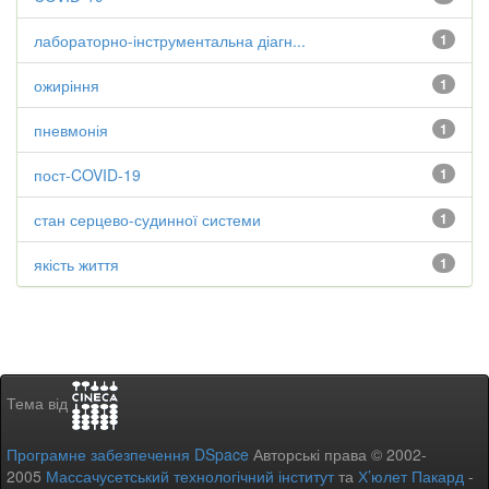
лабораторно-інструментальна діагн...
1
ожиріння
1
пневмонія
1
пост-COVID-19
1
стан серцево-судинної системи
1
якість життя
1
Тема від
Програмне забезпечення DSpace
Авторські права © 2002-
2005
Массачусетський технологічний інститут
та
Х’юлет Пакард
-