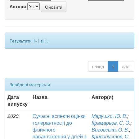
Автори
Результати 1-1 зі 1.
назад
1
далі
Знайдені матеріали:
Дата
Назва
Автор(и)
випуску
2023
Сучасні аспекти оцінки
Марушко, Ю. В.
;
толерантності до
Крамарьов, С. О.
;
фізичного
Виговська, О. В.
;
навантаження у дітей з
Кривопустов, С.