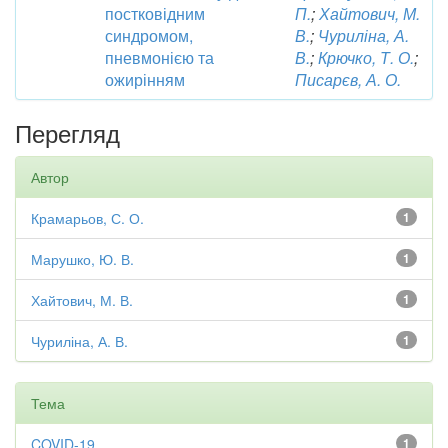
постковідним
П.
;
Хайтович, М.
синдромом,
В.
;
Чуриліна, А.
пневмонією та
В.
;
Крючко, Т. О.
;
ожирінням
Писарєв, А. О.
Перегляд
Автор
Крамарьов, С. О.
1
Марушко, Ю. В.
1
Хайтович, М. В.
1
Чуриліна, А. В.
1
Тема
COVID-19
1