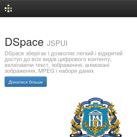
Skip
navigation
DSpace
JSPUI
DSpace зберігає і дозволяє легкий і відкритий
доступ до всіх видів цифрового контенту,
включаючи текст, зображення, анімовані
зображення, MPEG і набори даних
Дізнатися більше