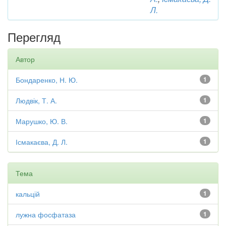
Л.
Перегляд
Автор
Бондаренко, Н. Ю.
1
Людвік, Т. А.
1
Марушко, Ю. В.
1
Ісмакаєва, Д. Л.
1
Тема
кальцій
1
лужна фосфатаза
1