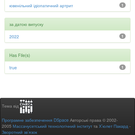
ювенільний ідіопатичний артрит
1
за датою випуску
2022
1
Has File(s)
true
1
Тема від
Програмне забезпечення DSpace
Авторські права © 2002-
2005
Массачусетський технологічний інститут
та
Х’юлет Пакард
-
Зворотний зв’язок