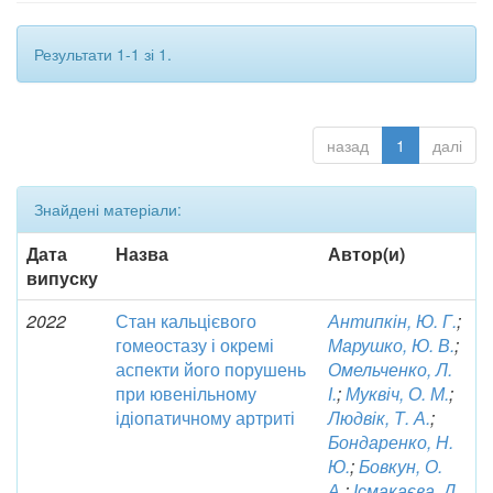
Результати 1-1 зі 1.
назад
1
далі
Знайдені матеріали:
Дата
Назва
Автор(и)
випуску
2022
Стан кальцієвого
Антипкін, Ю. Г.
;
гомеостазу і окремі
Марушко, Ю. В.
;
аспекти його порушень
Омельченко, Л.
при ювенільному
І.
;
Муквіч, О. М.
;
ідіопатичному артриті
Людвік, Т. А.
;
Бондаренко, Н.
Ю.
;
Бовкун, О.
А.
;
Ісмакаєва, Д.