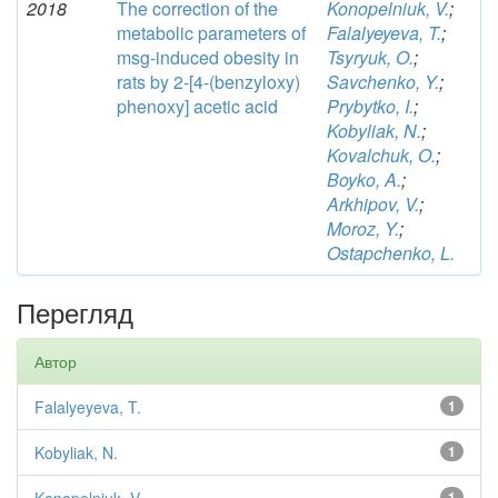
2018
The correction of the
Konopelniuk, V.
;
metabolic parameters of
Falalyeyeva, T.
;
msg-induced obesity in
Tsyryuk, O.
;
rats by 2-[4-(benzyloxy)
Savchenko, Y.
;
phenoxy] acetic acid
Prybytko, I.
;
Kobyliak, N.
;
Kovalchuk, O.
;
Boyko, A.
;
Arkhipov, V.
;
Moroz, Y.
;
Ostapchenko, L.
Перегляд
Автор
Falalyeyeva, T.
1
Kobyliak, N.
1
1