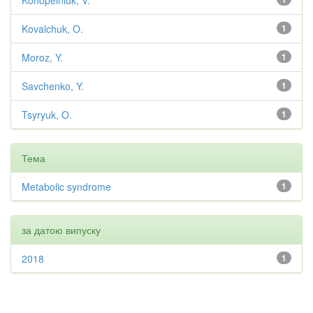
Konopelniuk, V.
Kovalchuk, O.
1
Moroz, Y.
1
Savchenko, Y.
1
Tsyryuk, O.
1
Тема
Metabolic syndrome
1
за датою випуску
2018
1