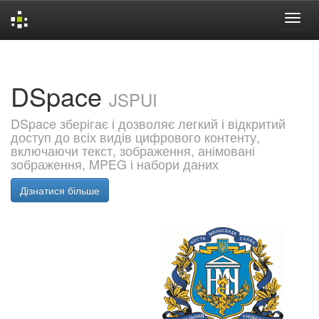
Skip
navigation
DSpace
JSPUI
DSpace зберігає і дозволяє легкий і відкритий
доступ до всіх видів цифрового контенту,
включаючи текст, зображення, анімовані
зображення, MPEG і набори даних
Дізнатися більше