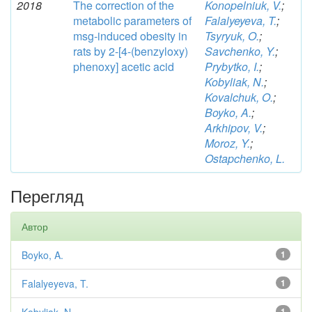
2018
The correction of the
Konopelniuk, V.
;
metabolic parameters of
Falalyeyeva, T.
;
msg-induced obesity in
Tsyryuk, O.
;
rats by 2-[4-(benzyloxy)
Savchenko, Y.
;
phenoxy] acetic acid
Prybytko, I.
;
Kobyliak, N.
;
Kovalchuk, O.
;
Boyko, A.
;
Arkhipov, V.
;
Moroz, Y.
;
Ostapchenko, L.
Перегляд
Автор
Boyko, A.
1
Falalyeyeva, T.
1
1