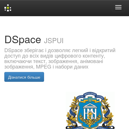
Skip
navigation
DSpace
JSPUI
DSpace зберігає і дозволяє легкий і відкритий
доступ до всіх видів цифрового контенту,
включаючи текст, зображення, анімовані
зображення, MPEG і набори даних
Дізнатися більше