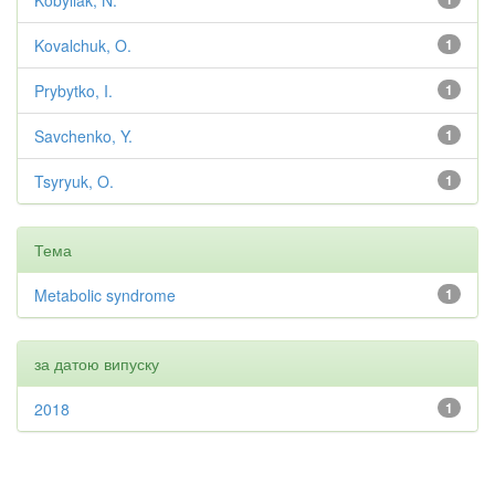
Kobyliak, N.
Kovalchuk, O.
1
Prybytko, I.
1
Savchenko, Y.
1
Tsyryuk, O.
1
Тема
Metabolic syndrome
1
за датою випуску
2018
1