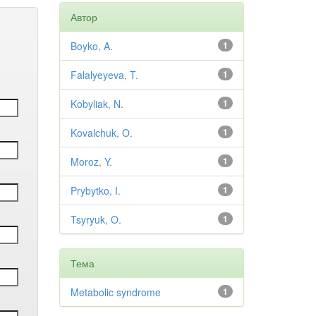
Автор
Boyko, A.
1
Falalyeyeva, T.
1
Kobyliak, N.
1
Kovalchuk, O.
1
Moroz, Y.
1
Prybytko, I.
1
Tsyryuk, O.
1
Тема
Metabolic syndrome
1