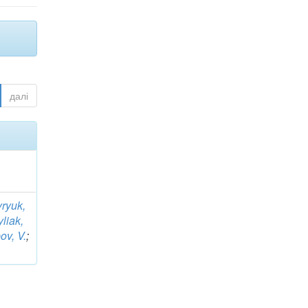
далі
yryuk,
liak,
ov, V.
;