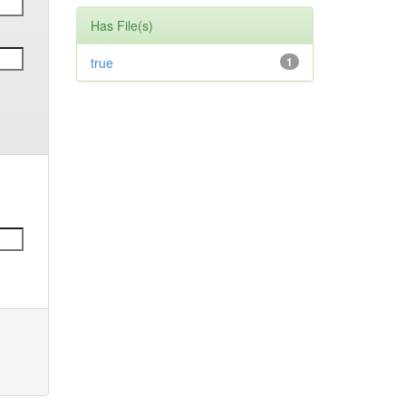
Has File(s)
true
1