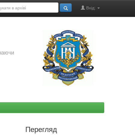
Вхід:
ючаючи
Перегляд