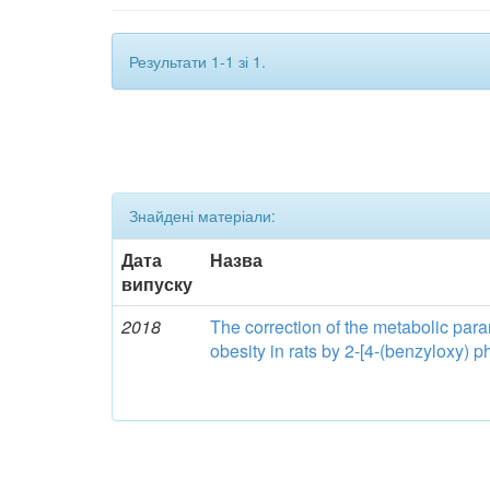
Результати 1-1 зі 1.
Знайдені матеріали:
Дата
Назва
випуску
2018
The correction of the metabolic par
obesity in rats by 2-[4-(benzyloxy) p