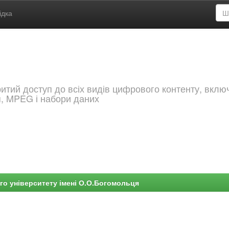
ідка
критий доступ до всіх видів цифрового контенту, вкл
я, MPEG і набори даних
го університету імені О.О.Богомольця