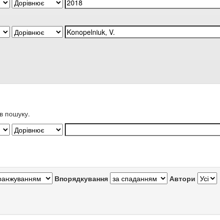
в пошуку.
Впорядкування
Автори