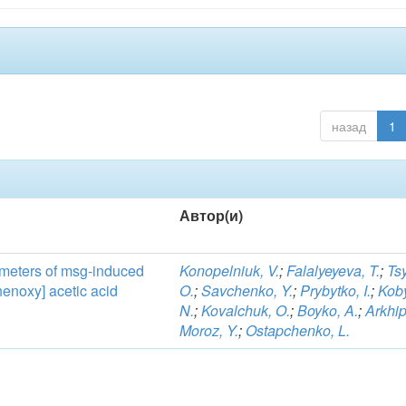
назад
1
Автор(и)
ameters of msg-induced
Konopelniuk, V.
;
Falalyeyeva, T.
;
Ts
henoxy] acetic acid
O.
;
Savchenko, Y.
;
Prybytko, I.
;
Koby
N.
;
Kovalchuk, O.
;
Boyko, A.
;
Arkhip
Moroz, Y.
;
Ostapchenko, L.