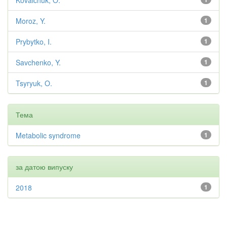
Kovalchuk, O.
Moroz, Y.
1
Prybytko, I.
1
Savchenko, Y.
1
Tsyryuk, O.
1
Тема
Metabolic syndrome
1
за датою випуску
2018
1