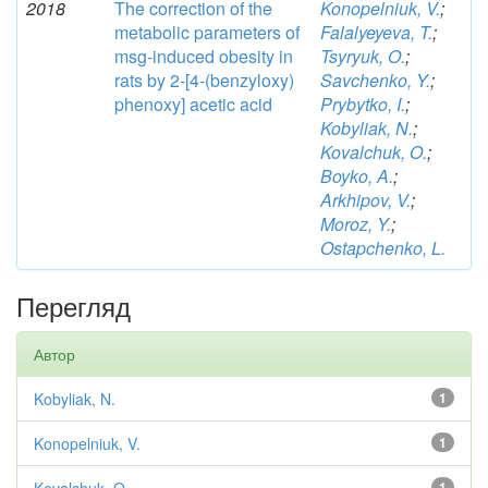
2018
The correction of the
Konopelniuk, V.
;
metabolic parameters of
Falalyeyeva, T.
;
msg-induced obesity in
Tsyryuk, O.
;
rats by 2-[4-(benzyloxy)
Savchenko, Y.
;
phenoxy] acetic acid
Prybytko, I.
;
Kobyliak, N.
;
Kovalchuk, O.
;
Boyko, A.
;
Arkhipov, V.
;
Moroz, Y.
;
Ostapchenko, L.
Перегляд
Автор
Kobyliak, N.
1
Konopelniuk, V.
1
1