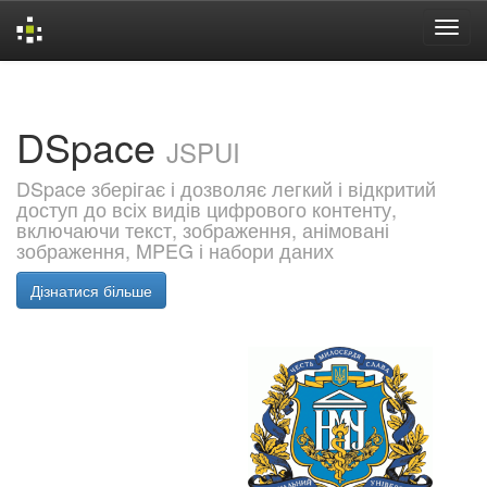
Skip
navigation
DSpace
JSPUI
DSpace зберігає і дозволяє легкий і відкритий
доступ до всіх видів цифрового контенту,
включаючи текст, зображення, анімовані
зображення, MPEG і набори даних
Дізнатися більше