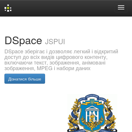
Skip
navigation
DSpace
JSPUI
DSpace зберігає і дозволяє легкий і відкритий
доступ до всіх видів цифрового контенту,
включаючи текст, зображення, анімовані
зображення, MPEG і набори даних
Дізнатися більше