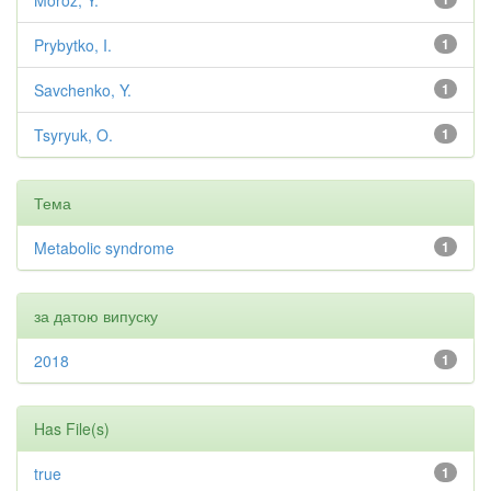
Moroz, Y.
Prybytko, I.
1
Savchenko, Y.
1
Tsyryuk, O.
1
Тема
Metabolic syndrome
1
за датою випуску
2018
1
Has File(s)
true
1