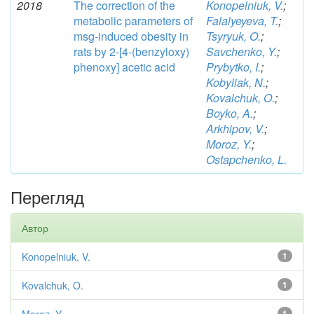
2018
The correction of the
Konopelniuk, V.
;
metabolic parameters of
Falalyeyeva, T.
;
msg-induced obesity in
Tsyryuk, O.
;
rats by 2-[4-(benzyloxy)
Savchenko, Y.
;
phenoxy] acetic acid
Prybytko, I.
;
Kobyliak, N.
;
Kovalchuk, O.
;
Boyko, A.
;
Arkhipov, V.
;
Moroz, Y.
;
Ostapchenko, L.
Перегляд
Автор
Konopelniuk, V.
1
Kovalchuk, O.
1
1