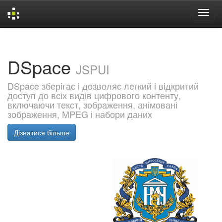
Skip
navigation
DSpace
JSPUI
DSpace зберігає і дозволяє легкий і відкритий
доступ до всіх видів цифрового контенту,
включаючи текст, зображення, анімовані
зображення, MPEG і набори даних
Дізнатися більше