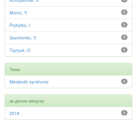
Konopelniuk, V.
Moroz, Y.
1
Prybytko, I.
1
Savchenko, Y.
1
Tsyryuk, O.
1
Тема
Metabolic syndrome
1
за датою випуску
2018
1