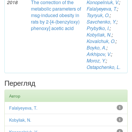
2018
The correction of the
Konopelniuk, V.
;
metabolic parameters of
Falalyeyeva, T.
;
msg-induced obesity in
Tsyryuk, O.
;
rats by 2-[4-(benzyloxy)
Savchenko, Y.
;
phenoxy] acetic acid
Prybytko, I.
;
Kobyliak, N.
;
Kovalchuk, O.
;
Boyko, A.
;
Arkhipov, V.
;
Moroz, Y.
;
Ostapchenko, L.
Перегляд
Автор
Falalyeyeva, T.
1
Kobyliak, N.
1
1