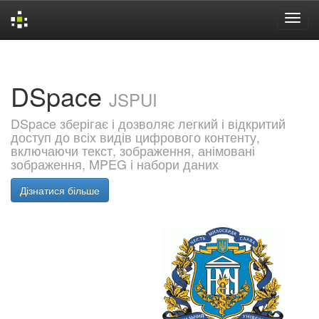
Skip
navigation
DSpace
JSPUI
DSpace зберігає і дозволяє легкий і відкритий
доступ до всіх видів цифрового контенту,
включаючи текст, зображення, анімовані
зображення, MPEG і набори даних
Дізнатися більше