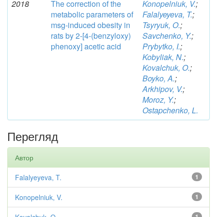
2018
The correction of the
Konopelniuk, V.
;
metabolic parameters of
Falalyeyeva, T.
;
msg-induced obesity in
Tsyryuk, O.
;
rats by 2-[4-(benzyloxy)
Savchenko, Y.
;
phenoxy] acetic acid
Prybytko, I.
;
Kobyliak, N.
;
Kovalchuk, O.
;
Boyko, A.
;
Arkhipov, V.
;
Moroz, Y.
;
Ostapchenko, L.
Перегляд
Автор
Falalyeyeva, T.
1
Konopelniuk, V.
1
1