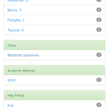
Kovalchuk, O.
Moroz, Y.
1
Prybytko, I.
1
Tsyryuk, O.
1
Тема
Metabolic syndrome
1
за датою випуску
2018
1
Has File(s)
true
1