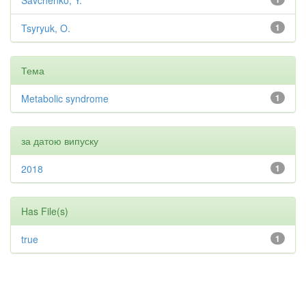
Savchenko, Y.
Tsyryuk, O.
1
Тема
Metabolic syndrome
1
за датою випуску
2018
1
Has File(s)
true
1