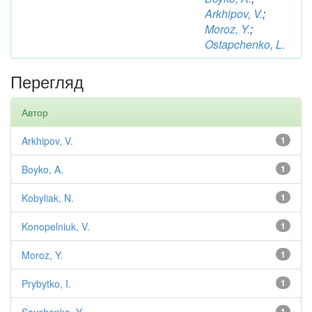
Arkhipov, V.
;
Moroz, Y.
;
Ostapchenko, L.
Перегляд
Автор
Arkhipov, V.
1
Boyko, A.
1
Kobyliak, N.
1
Konopelniuk, V.
1
Moroz, Y.
1
Prybytko, I.
1
1