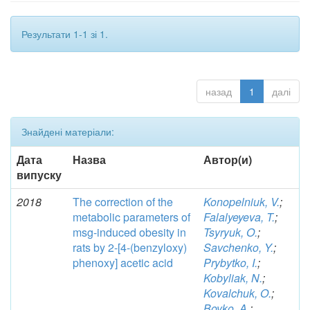
Результати 1-1 зі 1.
назад
1
далі
Знайдені матеріали:
Дата
Назва
Автор(и)
випуску
2018
The correction of the
Konopelniuk, V.
;
metabolic parameters of
Falalyeyeva, T.
;
msg-induced obesity in
Tsyryuk, O.
;
rats by 2-[4-(benzyloxy)
Savchenko, Y.
;
phenoxy] acetic acid
Prybytko, I.
;
Kobyliak, N.
;
Kovalchuk, O.
;
Boyko, A.
;