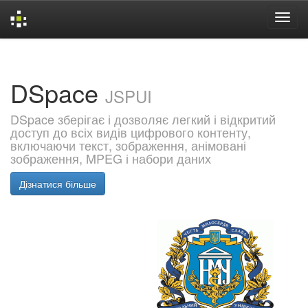
Skip
navigation
DSpace
JSPUI
DSpace зберігає і дозволяє легкий і відкритий
доступ до всіх видів цифрового контенту,
включаючи текст, зображення, анімовані
зображення, MPEG і набори даних
Дізнатися більше