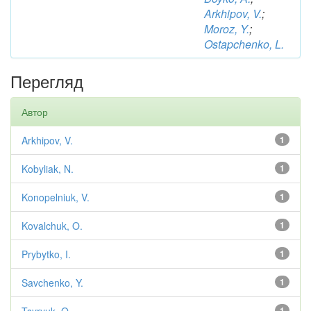
Arkhipov, V.
;
Moroz, Y.
;
Ostapchenko, L.
Перегляд
Автор
Arkhipov, V.
1
Kobyliak, N.
1
Konopelniuk, V.
1
Kovalchuk, O.
1
Prybytko, I.
1
Savchenko, Y.
1
1