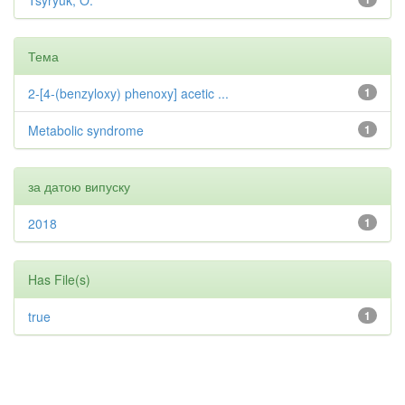
Tsyryuk, O.
Тема
2-[4-(benzyloxy) phenoxy] acetic ...
1
Metabolic syndrome
1
за датою випуску
2018
1
Has File(s)
true
1