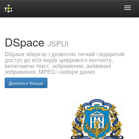
Skip
navigation
DSpace
JSPUI
DSpace зберігає і дозволяє легкий і відкритий
доступ до всіх видів цифрового контенту,
включаючи текст, зображення, анімовані
зображення, MPEG і набори даних
Дізнатися більше