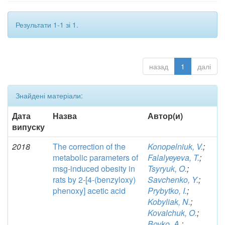
Результати 1-1 зі 1.
назад
1
далі
Знайдені матеріали:
Дата
Назва
Автор(и)
випуску
2018
The correction of the
Konopelniuk, V.
;
metabolic parameters of
Falalyeyeva, T.
;
msg-induced obesity in
Tsyryuk, O.
;
rats by 2-[4-(benzyloxy)
Savchenko, Y.
;
phenoxy] acetic acid
Prybytko, I.
;
Kobyliak, N.
;
Kovalchuk, O.
;
Boyko, A.
;