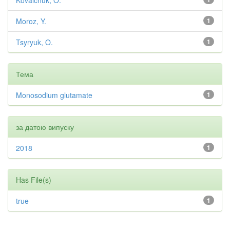
Kovalchuk, O.
Moroz, Y.
1
Tsyryuk, O.
1
Тема
Monosodium glutamate
1
за датою випуску
2018
1
Has File(s)
true
1