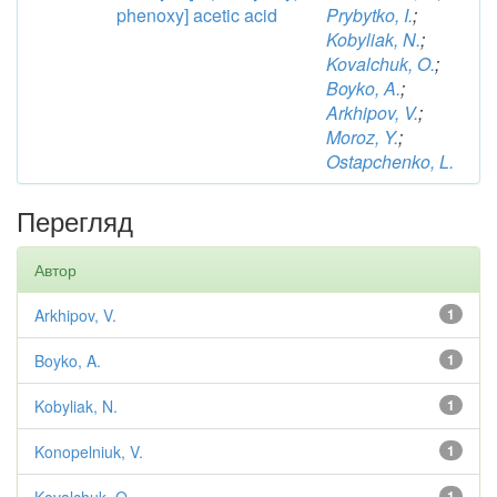
phenoxy] acetic acid
Prybytko, I.
;
Kobyliak, N.
;
Kovalchuk, O.
;
Boyko, A.
;
Arkhipov, V.
;
Moroz, Y.
;
Ostapchenko, L.
Перегляд
Автор
Arkhipov, V.
1
Boyko, A.
1
Kobyliak, N.
1
Konopelniuk, V.
1
1