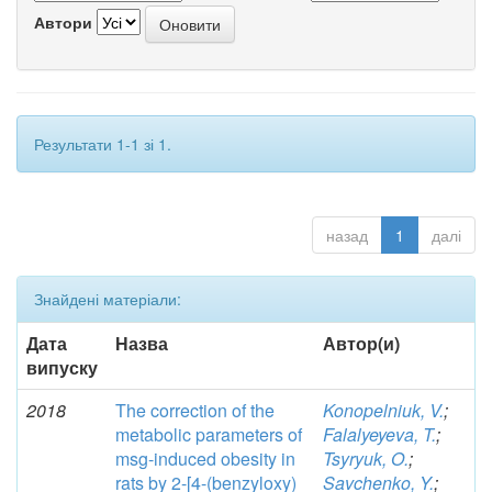
Автори
Результати 1-1 зі 1.
назад
1
далі
Знайдені матеріали:
Дата
Назва
Автор(и)
випуску
2018
The correction of the
Konopelniuk, V.
;
metabolic parameters of
Falalyeyeva, T.
;
msg-induced obesity in
Tsyryuk, O.
;
rats by 2-[4-(benzyloxy)
Savchenko, Y.
;