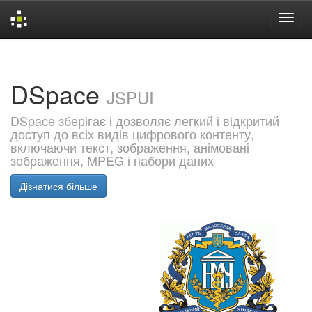
Skip
navigation
DSpace
JSPUI
DSpace зберігає і дозволяє легкий і відкритий
доступ до всіх видів цифрового контенту,
включаючи текст, зображення, анімовані
зображення, MPEG і набори даних
Дізнатися більше