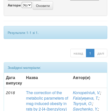
Автори
Результати 1-1 зі 1.
назад
1
далі
Знайдені матеріали:
Дата
Назва
Автор(и)
випуску
2018
The correction of the
Konopelniuk, V.
;
metabolic parameters of
Falalyeyeva, T.
;
msg-induced obesity in
Tsyryuk, O.
;
rats by 2-[4-(benzyloxy)
Savchenko, Y.
;