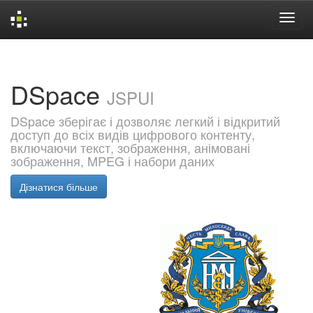
Skip
navigation
DSpace
JSPUI
DSpace зберігає і дозволяє легкий і відкритий
доступ до всіх видів цифрового контенту,
включаючи текст, зображення, анімовані
зображення, MPEG і набори даних
Дізнатися більше