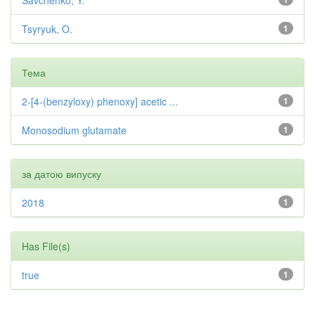
Savchenko, Y.
Tsyryuk, O.
1
Тема
2-[4-(benzyloxy) phenoxy] acetic ...
1
Monosodium glutamate
1
за датою випуску
2018
1
Has File(s)
true
1