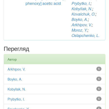
phenoxy] acetic acid
Prybytko, I.
;
Kobyliak, N.
;
Kovalchuk, O.
;
Boyko, A.
;
Arkhipov, V.
;
Moroz, Y.
;
Ostapchenko, L.
Перегляд
Автор
Arkhipov, V.
1
Boyko, A.
1
Kobyliak, N.
1
Prybytko, I.
1
1