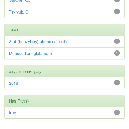
Savchenko, Y.
Tsyryuk, O.
1
Тема
2-[4-(benzyloxy) phenoxy] acetic ...
1
Monosodium glutamate
1
за датою випуску
2018
1
Has File(s)
true
1