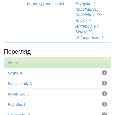
phenoxy] acetic acid
Prybytko, I.
;
Kobyliak, N.
;
Kovalchuk, O.
;
Boyko, A.
;
Arkhipov, V.
;
Moroz, Y.
;
Ostapchenko, L.
Перегляд
Автор
Boyko, A.
1
Konopelniuk, V.
1
Kovalchuk, O.
1
Prybytko, I.
1
1