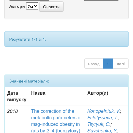
Автори
Результати 1-1 зі 1.
назад
1
далі
Знайдені матеріали:
Дата
Назва
Автор(и)
випуску
2018
The correction of the
Konopelniuk, V.
;
metabolic parameters of
Falalyeyeva, T.
;
msg-induced obesity in
Tsyryuk, O.
;
rats by 2-[4-(benzyloxy)
Savchenko, Y.
;