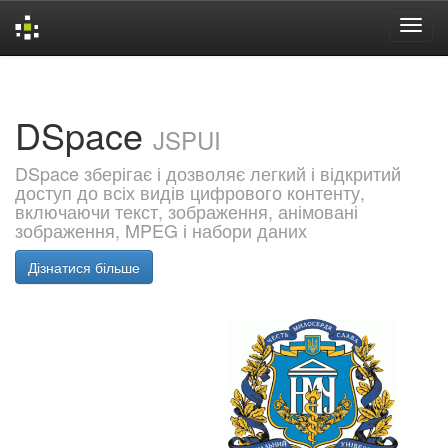
Skip
navigation
DSpace
JSPUI
DSpace зберігає і дозволяє легкий і відкритий
доступ до всіх видів цифрового контенту,
включаючи текст, зображення, анімовані
зображення, MPEG і набори даних
Дізнатися більше