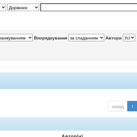
Впорядкування
Автори
назад
1
Автор(и)