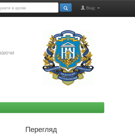
Вхід:
ючаючи
Перегляд