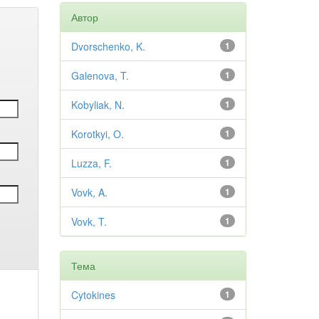
Автор
Dvorschenko, K.
1
Galenova, T.
1
Kobyliak, N.
1
Korotkyi, O.
1
Luzza, F.
1
Vovk, A.
1
Vovk, T.
1
Тема
Cytokines
1