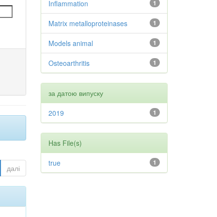
Inflammation
1
Matrix metalloproteinases
1
Models animal
1
Osteoarthritis
1
за датою випуску
2019
1
Has File(s)
true
1
далі