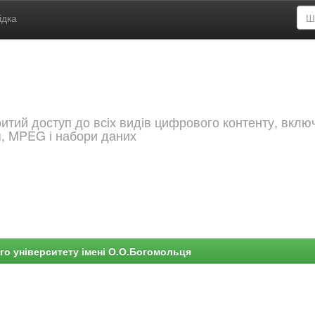
ідка
критий доступ до всіх видів цифрового контенту, вкл
я, MPEG і набори даних
го університету імені О.О.Богомольця