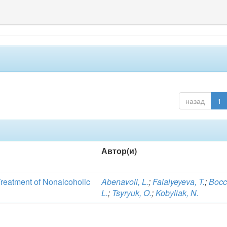
назад
1
Автор(и)
Treatment of Nonalcoholic
Abenavoli, L.
;
Falalyeyeva, T.
;
Bocc
L.
;
Tsyryuk, O.
;
Kobyliak, N.