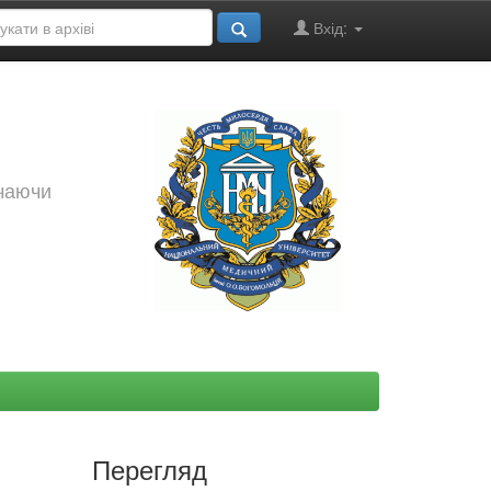
Вхід:
ючаючи
Перегляд