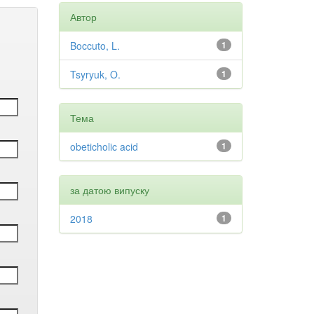
Автор
Boccuto, L.
1
Tsyryuk, O.
1
Тема
obeticholic acid
1
за датою випуску
2018
1