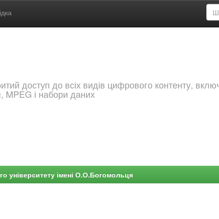
ідка
критий доступ до всіх видів цифрового контенту, вкл
я, MPEG і набори даних
го університету імені О.О.Богомольця