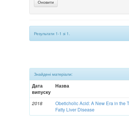
Результати 1-1 зі 1.
Знайдені матеріали:
Дата
Назва
випуску
2018
Obeticholic Acid: A New Era in the 
Fatty Liver Disease