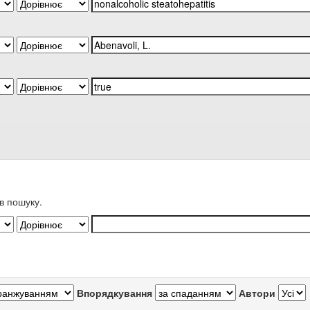
в пошуку.
Впорядкування
Автори