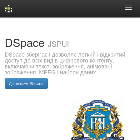
Skip
navigation
DSpace
JSPUI
DSpace зберігає і дозволяє легкий і відкритий
доступ до всіх видів цифрового контенту,
включаючи текст, зображення, анімовані
зображення, MPEG і набори даних
Дізнатися більше