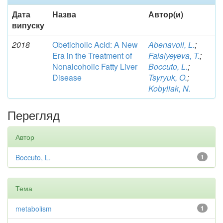
Дата
Назва
Автор(и)
випуску
2018
Obeticholic Acid: A New
Abenavoli, L.
;
Era in the Treatment of
Falalyeyeva, T.
;
Nonalcoholic Fatty Liver
Boccuto, L.
;
Disease
Tsyryuk, O.
;
Kobyliak, N.
Перегляд
Автор
Boccuto, L.
1
Тема
metabolism
1