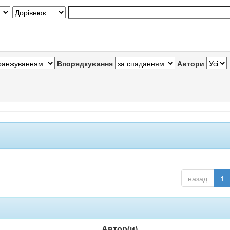
Впорядкування
Автори
назад
1
Автор(и)