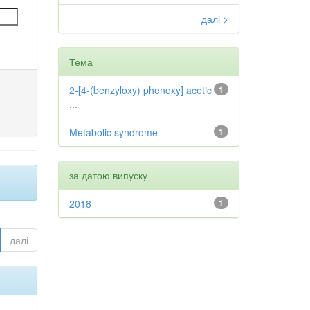
далі >
Тема
2-[4-(benzyloxy) phenoxy] acetic
1
...
Metabolic syndrome
1
за датою випуску
2018
1
далі