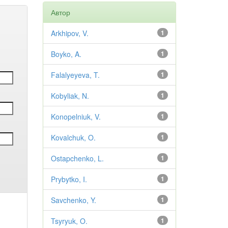
Автор
Arkhipov, V.
1
Boyko, A.
1
Falalyeyeva, T.
1
Kobyliak, N.
1
Konopelniuk, V.
1
Kovalchuk, O.
1
Ostapchenko, L.
1
Prybytko, I.
1
Savchenko, Y.
1
Tsyryuk, O.
1