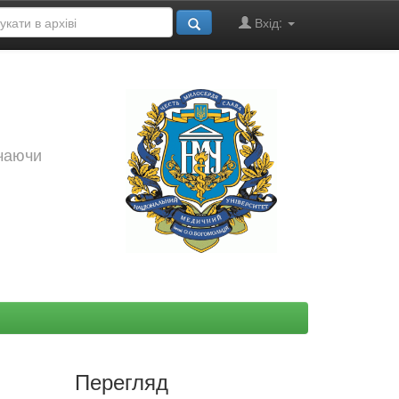
Вхід:
ючаючи
Перегляд