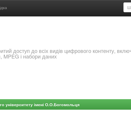
ідка
критий доступ до всіх видів цифрового контенту, вкл
я, MPEG і набори даних
го університету імені О.О.Богомольця