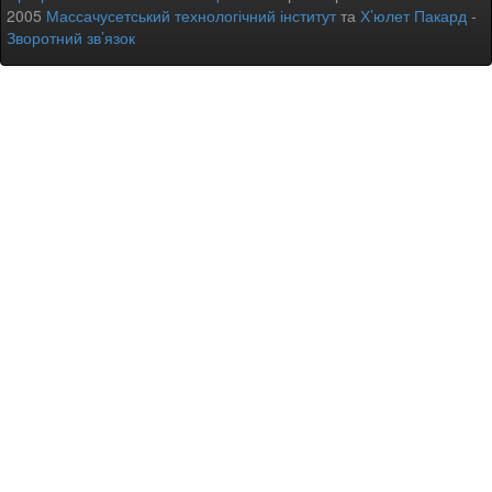
2005
Массачусетський технологічний інститут
та
Х’юлет Пакард
-
Зворотний зв’язок