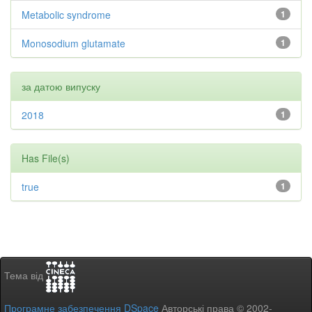
Metabolic syndrome
1
Monosodium glutamate
1
за датою випуску
2018
1
Has File(s)
true
1
Тема від
Програмне забезпечення DSpace
Авторські права © 2002-