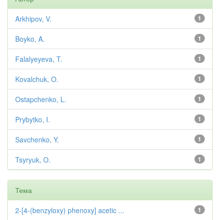
Arkhipov, V.
1
Boyko, A.
1
Falalyeyeva, T.
1
Kovalchuk, O.
1
Ostapchenko, L.
1
Prybytko, I.
1
Savchenko, Y.
1
Tsyryuk, O.
1
Тема
2-[4-(benzyloxy) phenoxy] acetic ...
1