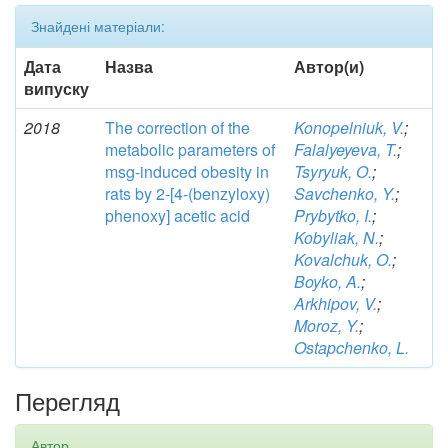
Знайдені матеріали:
Дата
Назва
Автор(и)
випуску
2018
The correction of the
Konopelniuk, V.
;
metabolic parameters of
Falalyeyeva, T.
;
msg-induced obesity in
Tsyryuk, O.
;
rats by 2-[4-(benzyloxy)
Savchenko, Y.
;
phenoxy] acetic acid
Prybytko, I.
;
Kobyliak, N.
;
Kovalchuk, O.
;
Boyko, A.
;
Arkhipov, V.
;
Moroz, Y.
;
Ostapchenko, L.
Перегляд
Автор