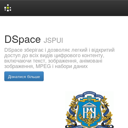
Skip
navigation
DSpace
JSPUI
DSpace зберігає і дозволяє легкий і відкритий
доступ до всіх видів цифрового контенту,
включаючи текст, зображення, анімовані
зображення, MPEG і набори даних
Дізнатися більше