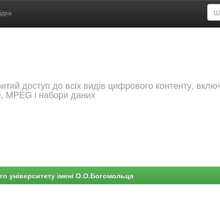
ідка
критий доступ до всіх видів цифрового контенту, вкл
я, MPEG і набори даних
го університету імені О.О.Богомольця