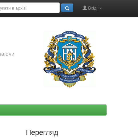
Вхід:
ючаючи
Перегляд