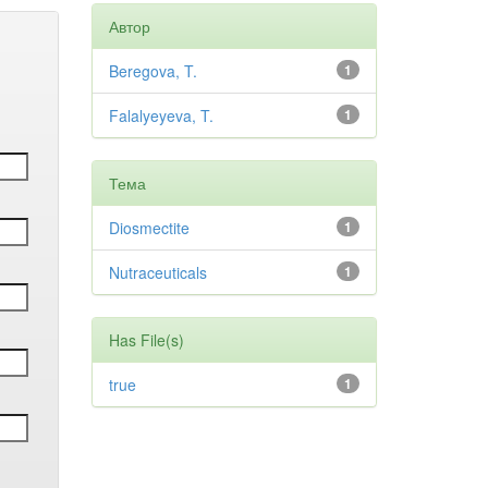
Автор
Beregova, T.
1
Falalyeyeva, T.
1
Тема
Diosmectite
1
Nutraceuticals
1
Has File(s)
true
1