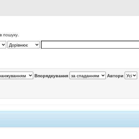
в пошуку.
Впорядкування
Автори