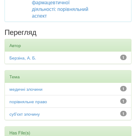
фармацевтичної
діяльності: порівняльний
аспект
Перегляд
Автор
Берзіна, А. Б.
1
Тема
медичні злочини
1
порівняльне право
1
суб'єкт злочину
1
Has File(s)