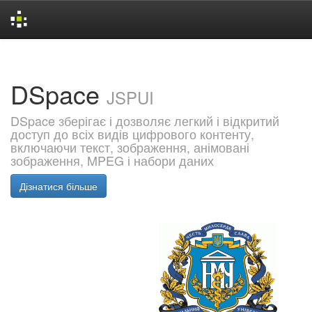
Skip
navigation
DSpace
JSPUI
DSpace зберігає і дозволяє легкий і відкритий
доступ до всіх видів цифрового контенту,
включаючи текст, зображення, анімовані
зображення, MPEG і набори даних
Дізнатися більше