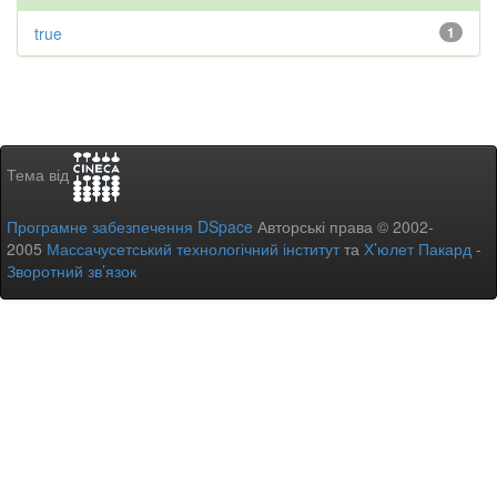
true
1
Тема від
Програмне забезпечення DSpace
Авторські права © 2002-
2005
Массачусетський технологічний інститут
та
Х’юлет Пакард
-
Зворотний зв’язок