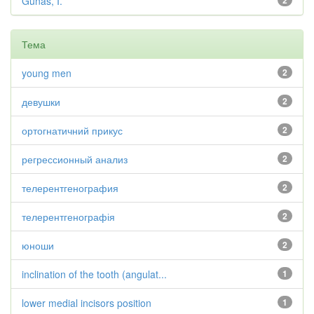
Gunas, I.
2
Тема
young men
2
девушки
2
ортогнатичний прикус
2
регрессионный анализ
2
телерентгенография
2
телерентгенографія
2
юноши
2
inclination of the tooth (angulat...
1
lower medial incisors position
1