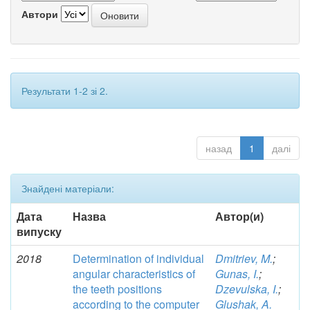
Автори
Результати 1-2 зі 2.
назад
1
далі
Знайдені матеріали:
Дата
Назва
Автор(и)
випуску
2018
Determination of individual
Dmitriev, M.
;
angular characteristics of
Gunas, I.
;
the teeth positions
Dzevulska, I.
;
according to the computer
Glushak, A.