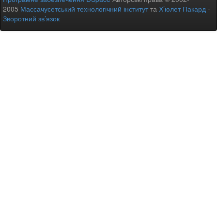
2005
Массачусетський технологічний інститут
та
Х’юлет Пакард
-
Зворотний зв’язок