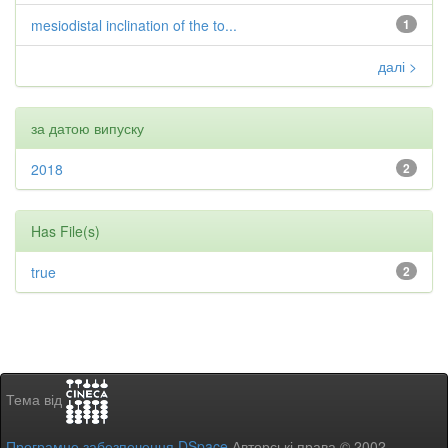
mesiodistal inclination of the to...
1
далі >
за датою випуску
2018
2
Has File(s)
true
2
Тема від
Програмне забезпечення DSpace
Авторські права © 2002-