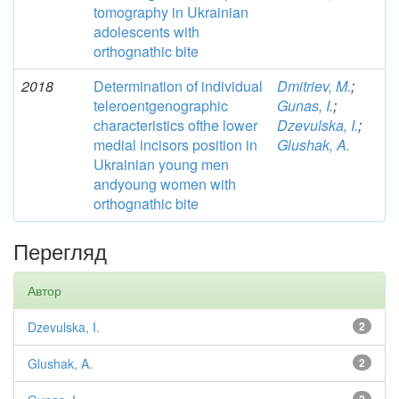
tomography in Ukrainian
adolescents with
orthognathic bite
2018
Determination of individual
Dmitriev, M.
;
teleroentgenographic
Gunas, I.
;
characteristics ofthe lower
Dzevulska, I.
;
medial incisors position in
Glushak, A.
Ukrainian young men
andyoung women with
orthognathic bite
Перегляд
Автор
Dzevulska, I.
2
Glushak, A.
2