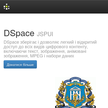
Skip
navigation
DSpace
JSPUI
DSpace зберігає і дозволяє легкий і відкритий
доступ до всіх видів цифрового контенту,
включаючи текст, зображення, анімовані
зображення, MPEG і набори даних
Дізнатися більше