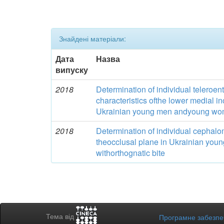
Знайдені матеріали:
Дата
Назва
випуску
2018
Determination of individual teleroe
characteristics ofthe lower medial in
Ukrainian young men andyoung wome
2018
Determination of individual cephalom
theocclusal plane in Ukrainian yo
withorthognatic bite
Тема від
Програмне забезп