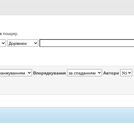
в пошуку.
Впорядкування
Автори