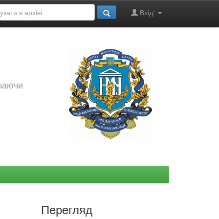
Вхід:
ючаючи
Перегляд