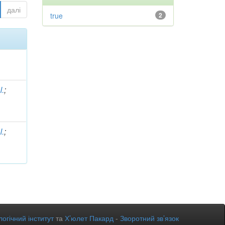
далі
true
2
I.
;
I.
;
огічний інститут
та
Х’юлет Пакард
-
Зворотний зв’язок