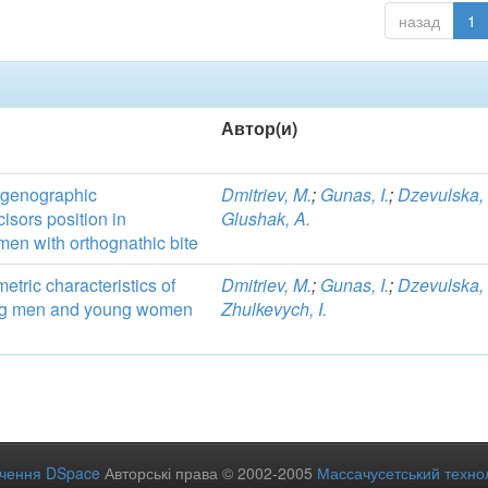
назад
1
Автор(и)
ntgenographic
Dmitriev, M.
;
Gunas, I.
;
Dzevulska, 
cisors position in
Glushak, A.
n with orthognathic bite
etric characteristics of
Dmitriev, M.
;
Gunas, I.
;
Dzevulska, 
ung men and young women
Zhulkevych, I.
ечення DSpace
Авторські права © 2002-2005
Массачусетський технол