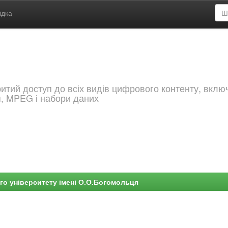
ідка
критий доступ до всіх видів цифрового контенту, вкл
я, MPEG і набори даних
го університету імені О.О.Богомольця