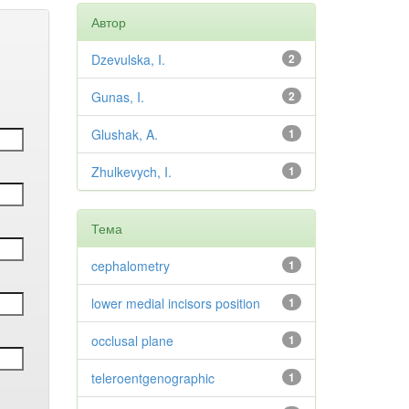
Автор
Dzevulska, I.
2
Gunas, I.
2
Glushak, A.
1
Zhulkevych, I.
1
Тема
cephalometry
1
lower medial incisors position
1
occlusal plane
1
teleroentgenographic
1