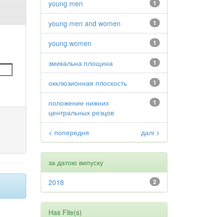
young men
1
young men and women
1
young women
1
змикальна площина
1
окклюзионная плоскость
1
положение нижних
1
центральных резцов
< попередня
далі >
за датою випуску
2018
2
Has File(s)