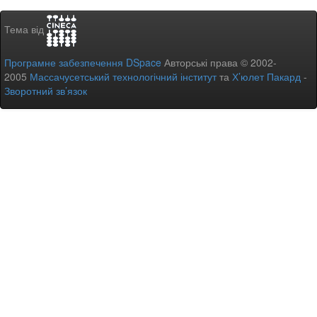
Тема від
Програмне забезпечення DSpace
Авторські права © 2002-
2005
Массачусетський технологічний інститут
та
Х’юлет Пакард
-
Зворотний зв’язок