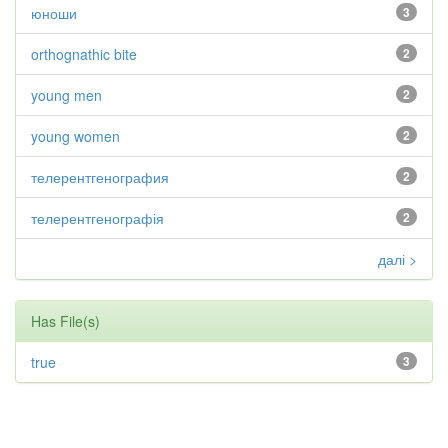
юноши
3
orthognathic bite
2
young men
2
young women
2
телерентгенография
2
телерентгенографія
2
далі >
Has File(s)
true
3