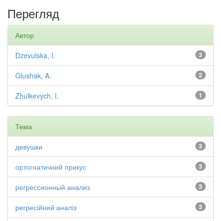
Перегляд
Автор
Dzevulska, I.
3
Glushak, A.
2
Zhulkevych, I.
1
Тема
девушки
3
ортогнатичний прикус
3
регрессионный анализ
3
регресійний аналіз
3