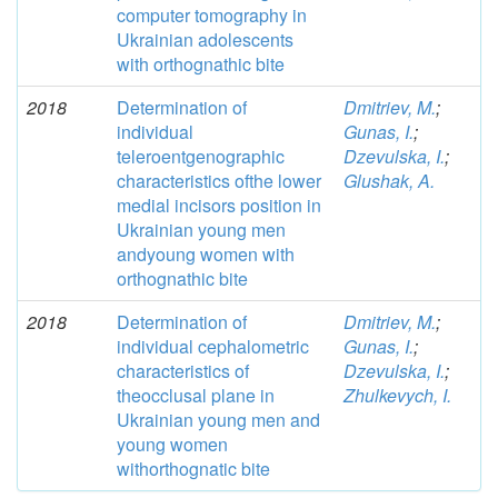
computer tomography in
Ukrainian adolescents
with orthognathic bite
2018
Determination of
Dmitriev, M.
;
individual
Gunas, I.
;
teleroentgenographic
Dzevulska, I.
;
characteristics ofthe lower
Glushak, A.
medial incisors position in
Ukrainian young men
andyoung women with
orthognathic bite
2018
Determination of
Dmitriev, M.
;
individual cephalometric
Gunas, I.
;
characteristics of
Dzevulska, I.
;
theocclusal plane in
Zhulkevych, I.
Ukrainian young men and
young women
withorthognatic bite