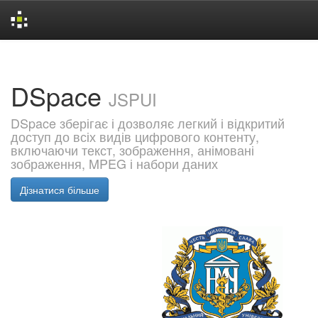
Skip
navigation
DSpace
JSPUI
DSpace зберігає і дозволяє легкий і відкритий
доступ до всіх видів цифрового контенту,
включаючи текст, зображення, анімовані
зображення, MPEG і набори даних
Дізнатися більше