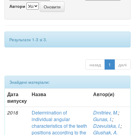
Автори
Результати 1-3 зі 3.
назад
1
далі
Знайдені матеріали:
Дата
Назва
Автор(и)
випуску
2018
Determination of
Dmitriev, M.
;
individual angular
Gunas, I.
;
characteristics of the teeth
Dzevulska, I.
;
positions according to the
Glushak, A.