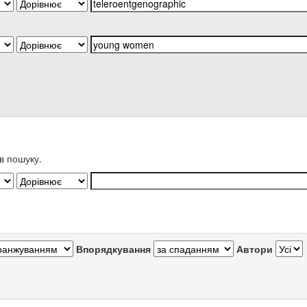
в пошуку.
Впорядкування
Автори