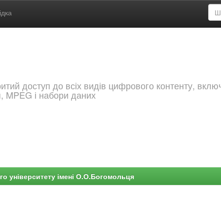
ідка
критий доступ до всіх видів цифрового контенту, вкл
я, MPEG і набори даних
го університету імені О.О.Богомольця