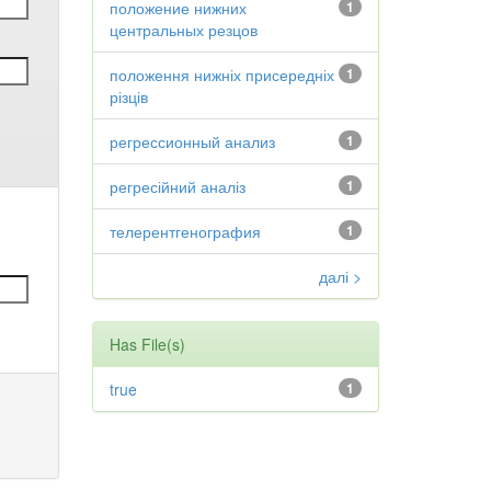
положение нижних
1
центральных резцов
положення нижніх присередніх
1
різців
регрессионный анализ
1
регресійний аналіз
1
телерентгенография
1
далі >
Has File(s)
true
1