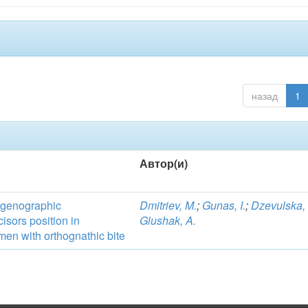
назад
1
Автор(и)
ntgenographic
Dmitriev, M.
;
Gunas, I.
;
Dzevulska, 
cisors position in
Glushak, A.
n with orthognathic bite