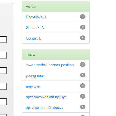
Автор
Dzevulska, I.
1
Glushak, A.
1
Gunas, I.
1
Тема
lower medial incisors position
1
young men
1
девушки
1
ортогнатический прикус
1
ортогнатичний прикус
1