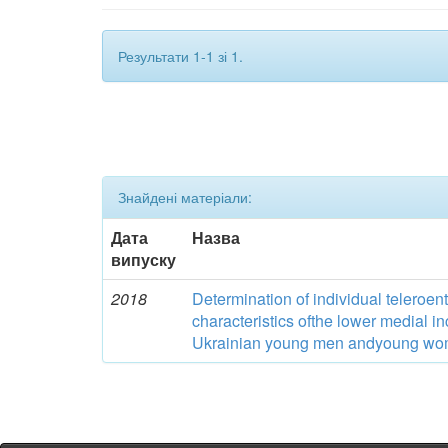
Результати 1-1 зі 1.
Знайдені матеріали:
Дата
Назва
випуску
2018
Determination of individual teleroe
characteristics ofthe lower medial in
Ukrainian young men andyoung wome