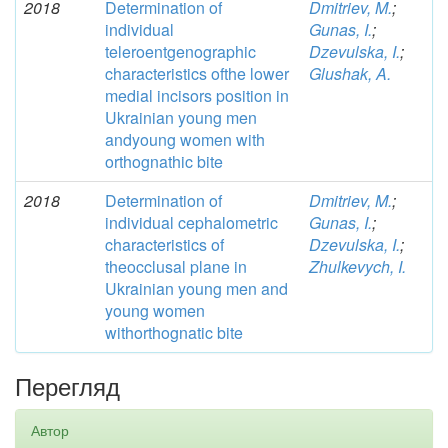
2018
Determination of
Dmitriev, M.
;
individual
Gunas, I.
;
teleroentgenographic
Dzevulska, I.
;
characteristics ofthe lower
Glushak, A.
medial incisors position in
Ukrainian young men
andyoung women with
orthognathic bite
2018
Determination of
Dmitriev, M.
;
individual cephalometric
Gunas, I.
;
characteristics of
Dzevulska, I.
;
theocclusal plane in
Zhulkevych, I.
Ukrainian young men and
young women
withorthognatic bite
Перегляд
Автор