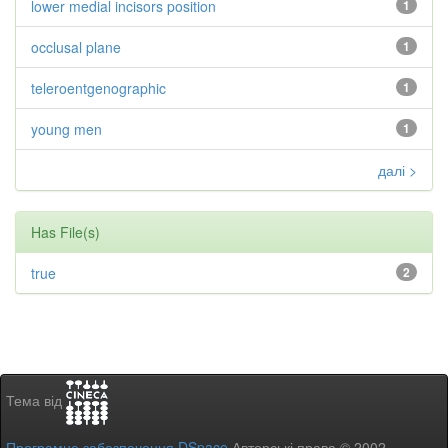
lower medial incisors position
1
occlusal plane
1
teleroentgenographic
1
young men
1
далі >
Has File(s)
true
2
Тема від
Програмне забезпечення DSpace
Авторські права © 2002-