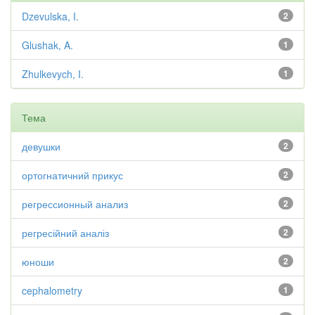
Dzevulska, I.
2
Glushak, A.
1
Zhulkevych, I.
1
Тема
девушки
2
ортогнатичний прикус
2
регрессионный анализ
2
регресійний аналіз
2
юноши
2
cephalometry
1