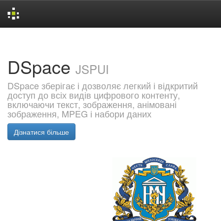
Skip
navigation
DSpace
JSPUI
DSpace зберігає і дозволяє легкий і відкритий
доступ до всіх видів цифрового контенту,
включаючи текст, зображення, анімовані
зображення, MPEG і набори даних
Дізнатися більше