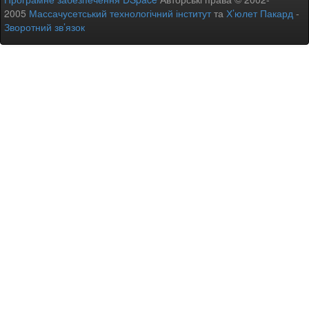
2005
Массачусетський технологічний інститут
та
Х’юлет Пакард
-
Зворотний зв’язок