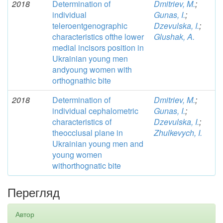
2018
Determination of
Dmitriev, M.
;
individual
Gunas, I.
;
teleroentgenographic
Dzevulska, I.
;
characteristics ofthe lower
Glushak, A.
medial incisors position in
Ukrainian young men
andyoung women with
orthognathic bite
2018
Determination of
Dmitriev, M.
;
individual cephalometric
Gunas, I.
;
characteristics of
Dzevulska, I.
;
theocclusal plane in
Zhulkevych, I.
Ukrainian young men and
young women
withorthognatic bite
Перегляд
Автор