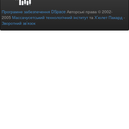
Програмне забезпечення DSpace
Авторські права © 2002-
2005
Массачусетський технологічний інститут
та
Х’юлет Пакард
-
Зворотний зв’язок