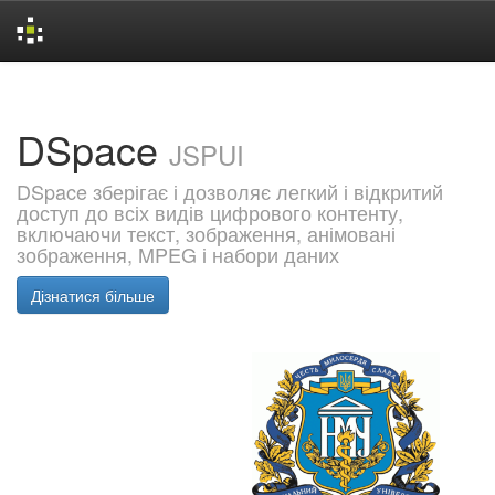
Skip
navigation
DSpace
JSPUI
DSpace зберігає і дозволяє легкий і відкритий
доступ до всіх видів цифрового контенту,
включаючи текст, зображення, анімовані
зображення, MPEG і набори даних
Дізнатися більше