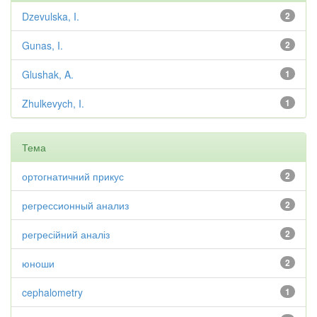
Dzevulska, I.
2
Gunas, I.
2
Glushak, A.
1
Zhulkevych, I.
1
Тема
ортогнатичний прикус
2
регрессионный анализ
2
регресійний аналіз
2
юноши
2
cephalometry
1