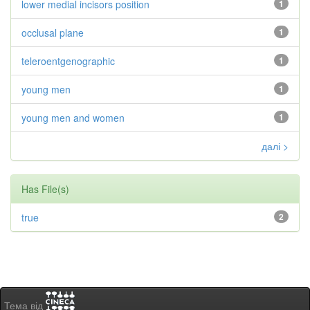
lower medial incisors position
1
occlusal plane
1
teleroentgenographic
1
young men
1
young men and women
1
далі >
Has File(s)
true
2
Тема від