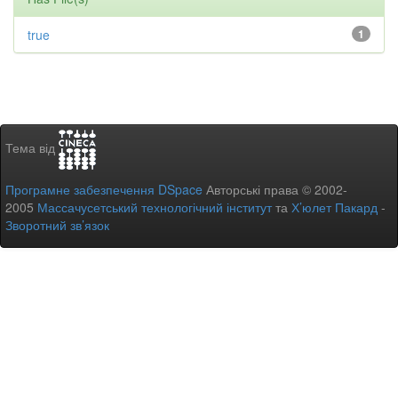
true
1
Тема від
Програмне забезпечення DSpace
Авторські права © 2002-
2005
Массачусетський технологічний інститут
та
Х’юлет Пакард
-
Зворотний зв’язок