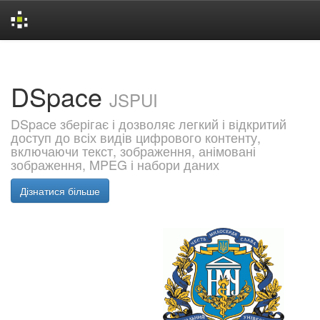
Skip
navigation
DSpace
JSPUI
DSpace зберігає і дозволяє легкий і відкритий
доступ до всіх видів цифрового контенту,
включаючи текст, зображення, анімовані
зображення, MPEG і набори даних
Дізнатися більше