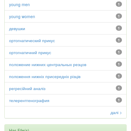
young men
1
young women
1
девушки
1
ортогнатический прикус
1
ортогнатичний прикус
1
положение нижних центральных резцов
1
положення нижніх присередніх різців
1
регресійний аналіз
1
телерентгенография
1
далі >
Has File(s)