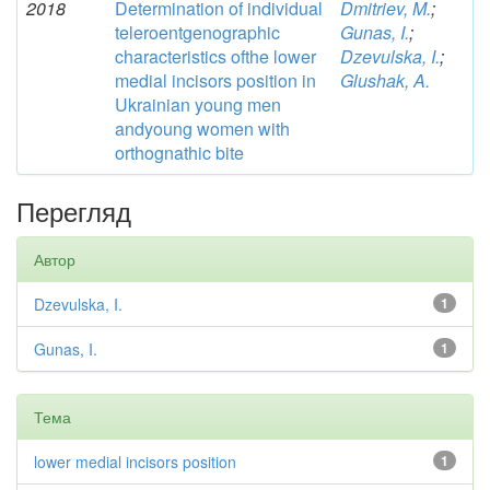
2018
Determination of individual
Dmitriev, M.
;
teleroentgenographic
Gunas, I.
;
characteristics ofthe lower
Dzevulska, I.
;
medial incisors position in
Glushak, A.
Ukrainian young men
andyoung women with
orthognathic bite
Перегляд
Автор
Dzevulska, I.
1
Gunas, I.
1
Тема
lower medial incisors position
1