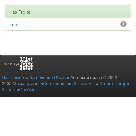
Has File(s)
true
1
Тема від
Програмне забезпечення DSpace
Авторські права © 2002-
2005
Массачусетський технологічний інститут
та
Х’юлет Пакард
-
Зворотний зв’язок