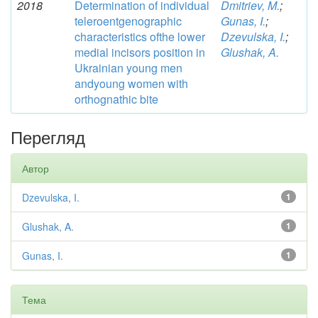
2018
Determination of individual
Dmitriev, M.
;
teleroentgenographic
Gunas, I.
;
characteristics ofthe lower
Dzevulska, I.
;
medial incisors position in
Glushak, A.
Ukrainian young men
andyoung women with
orthognathic bite
Перегляд
Автор
Dzevulska, I.
1
Glushak, A.
1
Gunas, I.
1
Тема