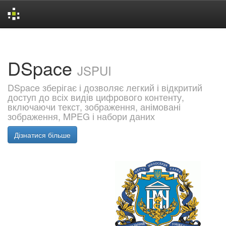
Skip
navigation
DSpace
JSPUI
DSpace зберігає і дозволяє легкий і відкритий
доступ до всіх видів цифрового контенту,
включаючи текст, зображення, анімовані
зображення, MPEG і набори даних
Дізнатися більше