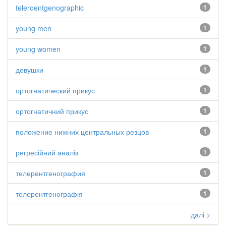
teleroentgenographic
1
young men
1
young women
1
девушки
1
ортогнатический прикус
1
ортогнатичний прикус
1
положение нижних центральных резцов
1
регресійний аналіз
1
телерентгенография
1
телерентгенографія
1
далі >