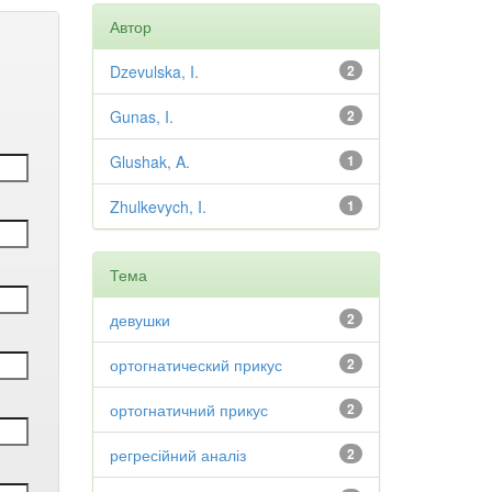
Автор
Dzevulska, I.
2
Gunas, I.
2
Glushak, A.
1
Zhulkevych, I.
1
Тема
девушки
2
ортогнатический прикус
2
ортогнатичний прикус
2
регресійний аналіз
2