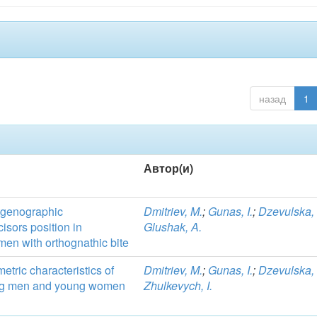
назад
1
Автор(и)
ntgenographic
Dmitriev, M.
;
Gunas, I.
;
Dzevulska, 
cisors position in
Glushak, A.
n with orthognathic bite
etric characteristics of
Dmitriev, M.
;
Gunas, I.
;
Dzevulska, 
ung men and young women
Zhulkevych, I.