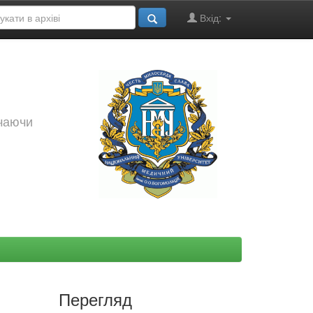
Вхід:
ючаючи
Перегляд