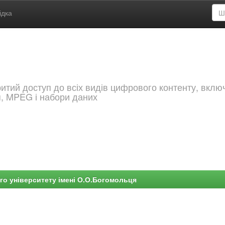
ідка
критий доступ до всіх видів цифрового контенту, вкл
я, MPEG і набори даних
го університету імені О.О.Богомольця