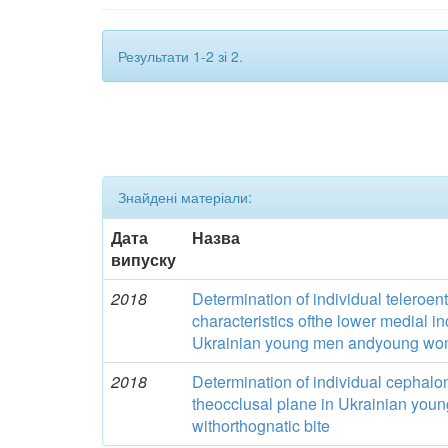
Результати 1-2 зі 2.
Знайдені матеріали:
Дата
Назва
випуску
2018
Determination of individual teleroe
characteristics ofthe lower medial in
Ukrainian young men andyoung wome
2018
Determination of individual cephalom
theocclusal plane in Ukrainian yo
withorthognatic bite