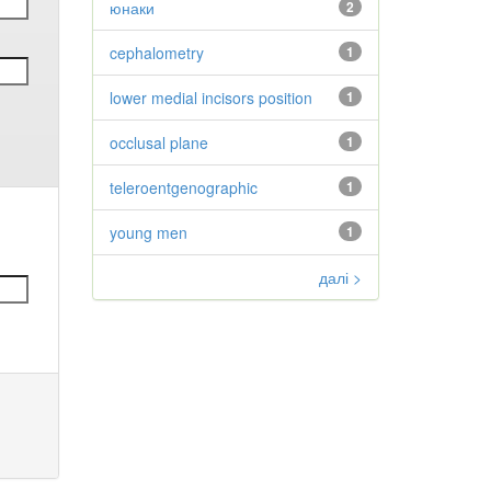
юнаки
2
cephalometry
1
lower medial incisors position
1
occlusal plane
1
teleroentgenographic
1
young men
1
далі >