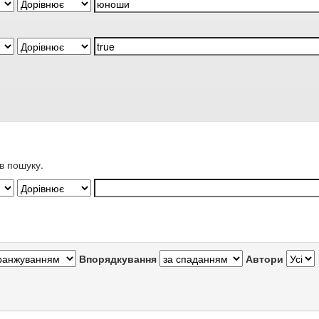
в пошуку.
Впорядкування
Автори