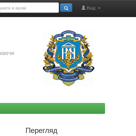
Вхід:
ючаючи
Перегляд