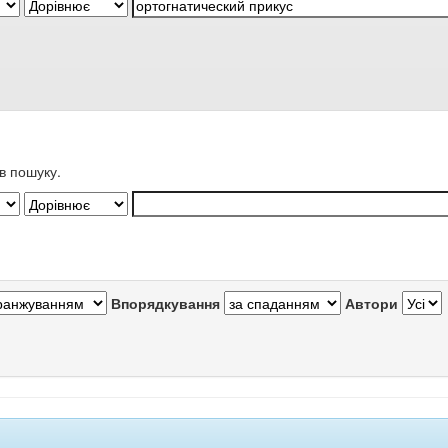
в пошуку.
Впорядкування
Автори