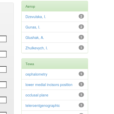
Автор
Dzevulska, I.
2
Gunas, I.
2
Glushak, A.
1
Zhulkevych, I.
1
Тема
cephalometry
1
lower medial incisors position
1
occlusal plane
1
teleroentgenographic
1