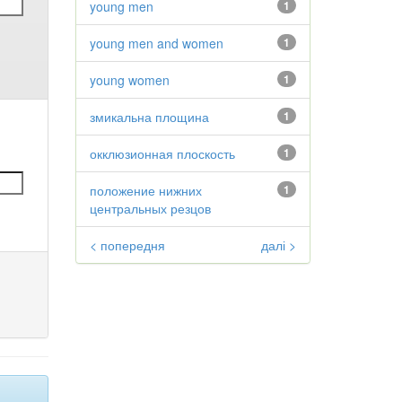
young men
1
young men and women
1
young women
1
змикальна площина
1
окклюзионная плоскость
1
положение нижних
1
центральных резцов
< попередня
далі >