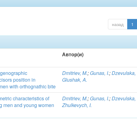
назад
1
Автор(и)
ntgenographic
Dmitriev, M.
;
Gunas, I.
;
Dzevulska, 
cisors position in
Glushak, A.
n with orthognathic bite
etric characteristics of
Dmitriev, M.
;
Gunas, I.
;
Dzevulska, 
ung men and young women
Zhulkevych, I.