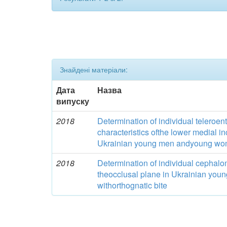
Знайдені матеріали:
Дата
Назва
випуску
2018
Determination of individual teleroe
characteristics ofthe lower medial in
Ukrainian young men andyoung wome
2018
Determination of individual cephalom
theocclusal plane in Ukrainian yo
withorthognatic bite