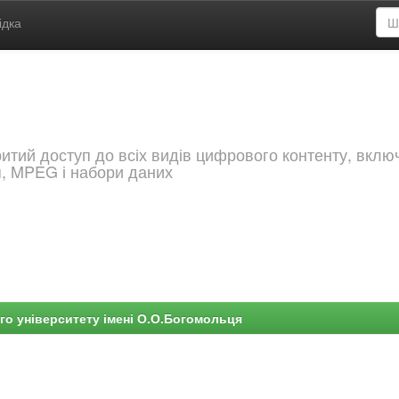
ідка
критий доступ до всіх видів цифрового контенту, вкл
я, MPEG і набори даних
го університету імені О.О.Богомольця