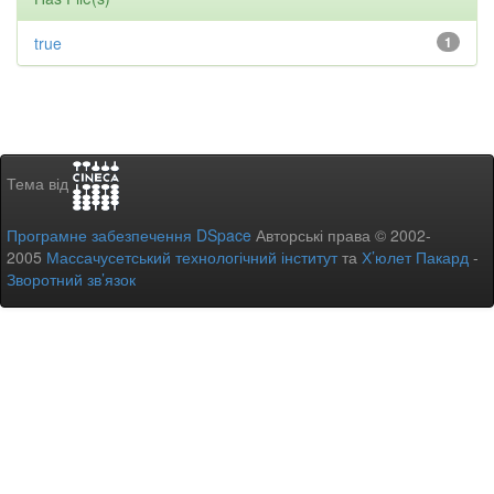
true
1
Тема від
Програмне забезпечення DSpace
Авторські права © 2002-
2005
Массачусетський технологічний інститут
та
Х’юлет Пакард
-
Зворотний зв’язок