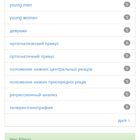
young men
1
young women
1
девушки
1
ортогнатический прикус
1
ортогнатичний прикус
1
положение нижних центральных резцов
1
положення нижніх присередніх різців
1
регрессионный анализ
1
телерентгенография
1
далі >
Has File(s)