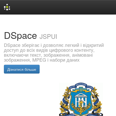
Skip
navigation
DSpace
JSPUI
DSpace зберігає і дозволяє легкий і відкритий
доступ до всіх видів цифрового контенту,
включаючи текст, зображення, анімовані
зображення, MPEG і набори даних
Дізнатися більше