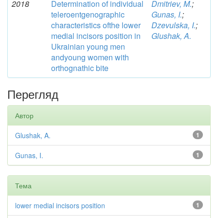
2018
Determination of individual
Dmitriev, M.
;
teleroentgenographic
Gunas, I.
;
characteristics ofthe lower
Dzevulska, I.
;
medial incisors position in
Glushak, A.
Ukrainian young men
andyoung women with
orthognathic bite
Перегляд
Автор
Glushak, A.
1
Gunas, I.
1
Тема
lower medial incisors position
1