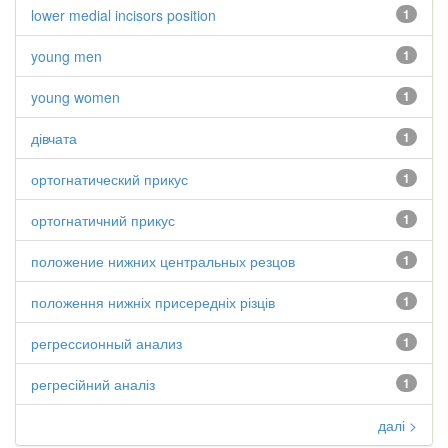
lower medial incisors position
1
young men
1
young women
1
дівчата
1
ортогнатический прикус
1
ортогнатичний прикус
1
положение нижних центральных резцов
1
положення нижніх присередніх різців
1
регрессионный анализ
1
регресійний аналіз
1
далі >