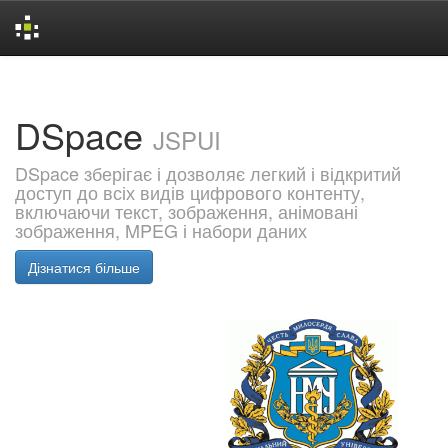
Skip
navigation
DSpace
JSPUI
DSpace зберігає і дозволяє легкий і відкритий
доступ до всіх видів цифрового контенту,
включаючи текст, зображення, анімовані
зображення, MPEG і набори даних
Дізнатися більше