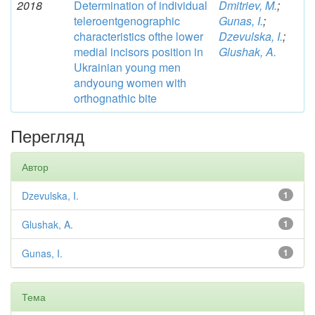
2018
Determination of individual
Dmitriev, M.
;
teleroentgenographic
Gunas, I.
;
characteristics ofthe lower
Dzevulska, I.
;
medial incisors position in
Glushak, A.
Ukrainian young men
andyoung women with
orthognathic bite
Перегляд
Автор
Dzevulska, I.
1
Glushak, A.
1
Gunas, I.
1
Тема