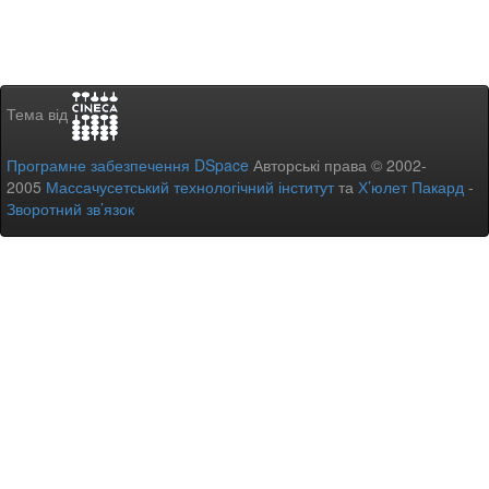
Тема від
Програмне забезпечення DSpace
Авторські права © 2002-
2005
Массачусетський технологічний інститут
та
Х’юлет Пакард
-
Зворотний зв’язок