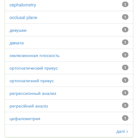
cephalometry
1
occlusal plane
1
девушки
1
дівчата
1
окклюзионная плоскость
1
ортогнатический прикус
1
ортогнатичний прикус
1
регрессионный анализ
1
регресійний аналіз
1
цефалометрия
1
далі >