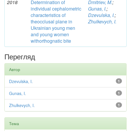
2018
Determination of
Dmitriev, M.
;
individual cephalometric
Gunas, I.
;
characteristics of
Dzevulska, I.
;
theocclusal plane in
Zhulkevych, I.
Ukrainian young men
and young women
withorthognatic bite
Перегляд
Автор
Dzevulska, I.
1
Gunas, I.
1
Zhulkevych, I.
1
Тема