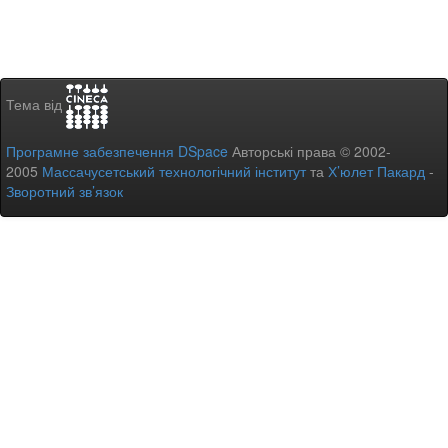
Тема від
Програмне забезпечення DSpace
Авторські права © 2002-
2005
Массачусетський технологічний інститут
та
Х’юлет Пакард
-
Зворотний зв’язок