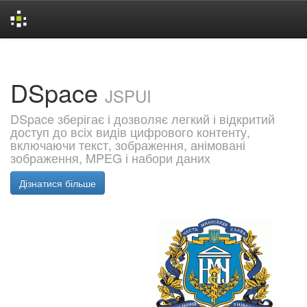
Skip
navigation
DSpace
JSPUI
DSpace зберігає і дозволяє легкий і відкритий
доступ до всіх видів цифрового контенту,
включаючи текст, зображення, анімовані
зображення, MPEG і набори даних
Дізнатися більше