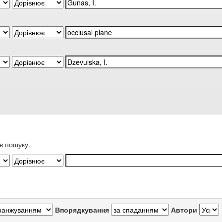
в пошуку.
Впорядкування
Автори