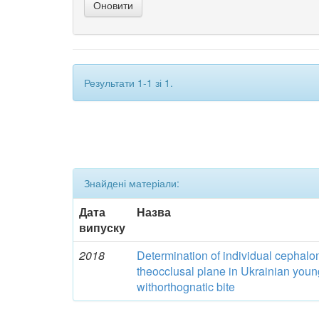
Результати 1-1 зі 1.
Знайдені матеріали:
Дата
Назва
випуску
2018
Determination of individual cephalom
theocclusal plane in Ukrainian yo
withorthognatic bite