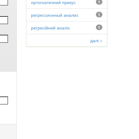
ортогнатичний прикус
1
регрессионный анализ
1
регресійний аналіз
1
далі >