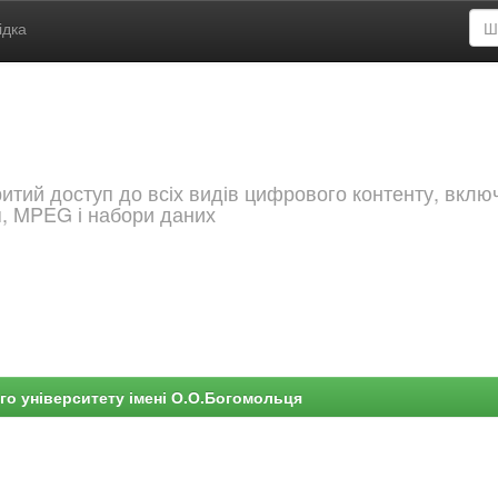
ідка
критий доступ до всіх видів цифрового контенту, вкл
я, MPEG і набори даних
го університету імені О.О.Богомольця