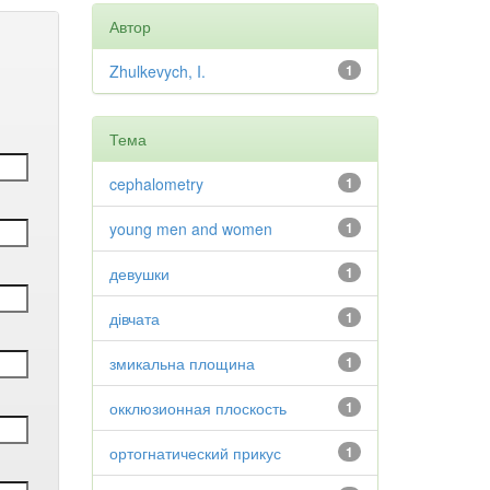
Автор
Zhulkevych, I.
1
Тема
cephalometry
1
young men and women
1
девушки
1
дівчата
1
змикальна площина
1
окклюзионная плоскость
1
ортогнатический прикус
1