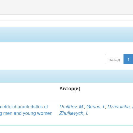
назад
1
Автор(и)
etric characteristics of
Dmitriev, M.
;
Gunas, I.
;
Dzevulska, I
ung men and young women
Zhulkevych, I.