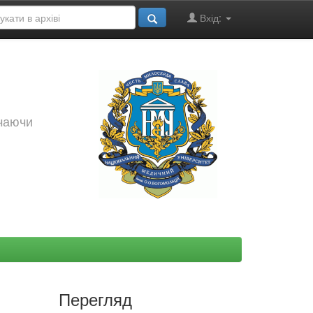
Вхід:
ючаючи
Перегляд