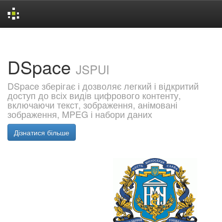
Skip
navigation
DSpace
JSPUI
DSpace зберігає і дозволяє легкий і відкритий
доступ до всіх видів цифрового контенту,
включаючи текст, зображення, анімовані
зображення, MPEG і набори даних
Дізнатися більше