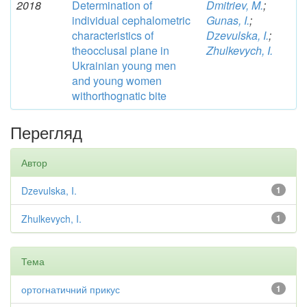
2018
Determination of
Dmitriev, M.
;
individual cephalometric
Gunas, I.
;
characteristics of
Dzevulska, I.
;
theocclusal plane in
Zhulkevych, I.
Ukrainian young men
and young women
withorthognatic bite
Перегляд
Автор
Dzevulska, I.
1
Zhulkevych, I.
1
Тема
ортогнатичний прикус
1