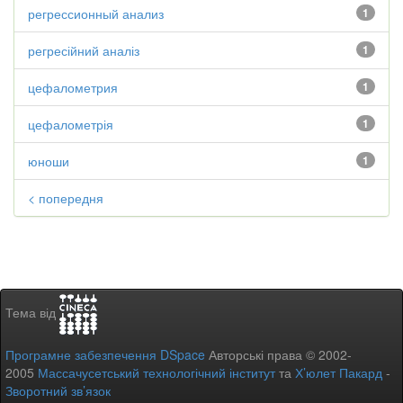
регрессионный анализ
1
регресійний аналіз
1
цефалометрия
1
цефалометрія
1
юноши
1
< попередня
Тема від
Програмне забезпечення DSpace
Авторські права © 2002-
2005
Массачусетський технологічний інститут
та
Х’юлет Пакард
-
Зворотний зв’язок