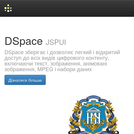
Skip
navigation
DSpace
JSPUI
DSpace зберігає і дозволяє легкий і відкритий
доступ до всіх видів цифрового контенту,
включаючи текст, зображення, анімовані
зображення, MPEG і набори даних
Дізнатися більше