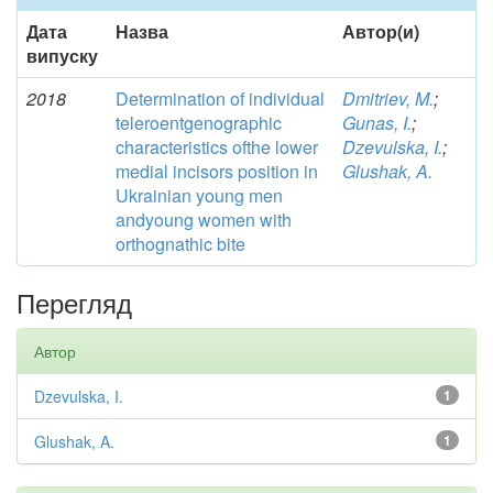
Дата
Назва
Автор(и)
випуску
2018
Determination of individual
Dmitriev, M.
;
teleroentgenographic
Gunas, I.
;
characteristics ofthe lower
Dzevulska, I.
;
medial incisors position in
Glushak, A.
Ukrainian young men
andyoung women with
orthognathic bite
Перегляд
Автор
Dzevulska, I.
1
Glushak, A.
1