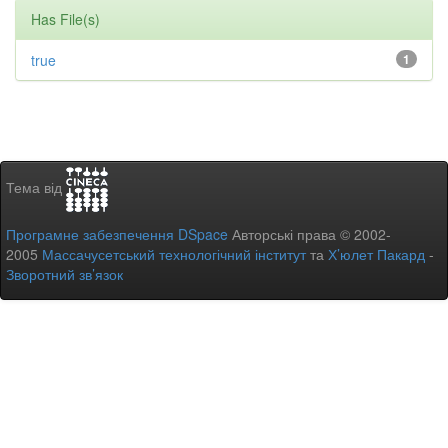
Has File(s)
true
1
Тема від
Програмне забезпечення DSpace
Авторські права © 2002-
2005
Массачусетський технологічний інститут
та
Х’юлет Пакард
-
Зворотний зв’язок