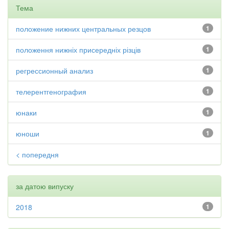
Тема
положение нижних центральных резцов
1
положення нижніх присередніх різців
1
регрессионный анализ
1
телерентгенография
1
юнаки
1
юноши
1
< попередня
за датою випуску
2018
1