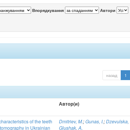
Впорядкування
Автори
назад
1
Автор(и)
haracteristics of the teeth
Dmitriev, M.
;
Gunas, I.
;
Dzevulska, 
 tomography in Ukrainian
Glushak, A.