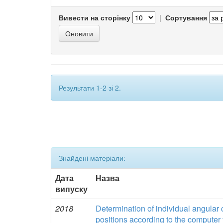
Вивести на сторінку
|
Сортування
Результати 1-2 зі 2.
Знайдені матеріали:
Дата
Назва
випуску
2018
Determination of individual angular c
positions according to the computer