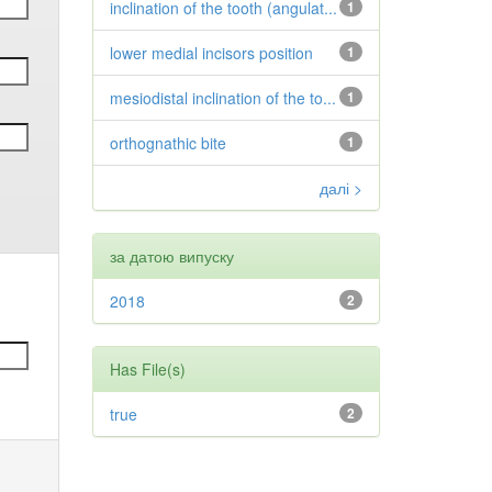
inclination of the tooth (angulat...
1
lower medial incisors position
1
mesiodistal inclination of the to...
1
orthognathic bite
1
далі >
за датою випуску
2018
2
Has File(s)
true
2