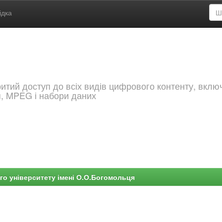
ідка
критий доступ до всіх видів цифрового контенту, вкл
я, MPEG і набори даних
го університету імені О.О.Богомольця