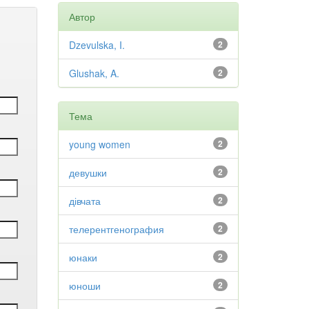
Автор
Dzevulska, I.
2
Glushak, A.
2
Тема
young women
2
девушки
2
дівчата
2
телерентгенография
2
юнаки
2
юноши
2