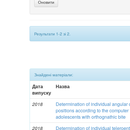
Результати 1-2 зі 2.
Знайдені матеріали:
Дата
Назва
випуску
2018
Determination of individual angular c
positions according to the computer
adolescents with orthognathic bite
2018
Determination of individual teleroe