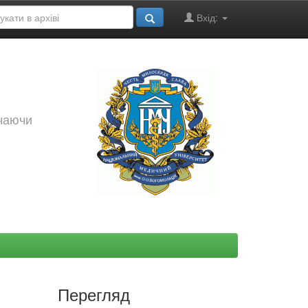
Вхід:
ючаючи
Перегляд