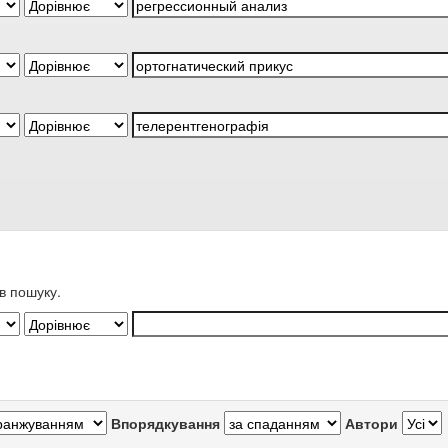
в пошуку.
Впорядкування
Автори