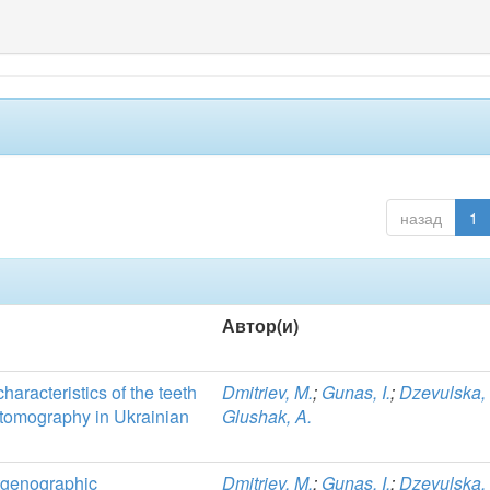
назад
1
Автор(и)
haracteristics of the teeth
Dmitriev, M.
;
Gunas, I.
;
Dzevulska, 
 tomography in Ukrainian
Glushak, A.
ntgenographic
Dmitriev, M.
;
Gunas, I.
;
Dzevulska, 