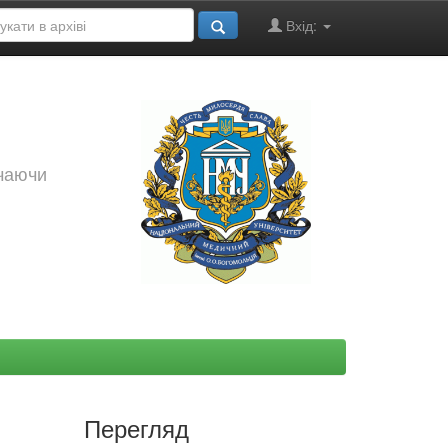
Вхід:
ючаючи
Перегляд