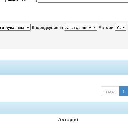
Впорядкування
Автори
назад
1
Автор(и)