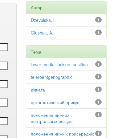
Автор
Dzevulska, I.
1
Glushak, A.
1
Тема
lower medial incisors position
1
teleroentgenographic
1
дівчата
1
ортогнатический прикус
1
положение нижних
1
центральных резцов
положення нижніх присередніх
1