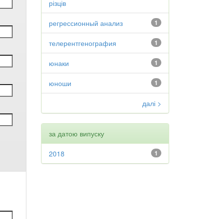
різців
регрессионный анализ
1
телерентгенография
1
юнаки
1
юноши
1
далі >
за датою випуску
2018
1