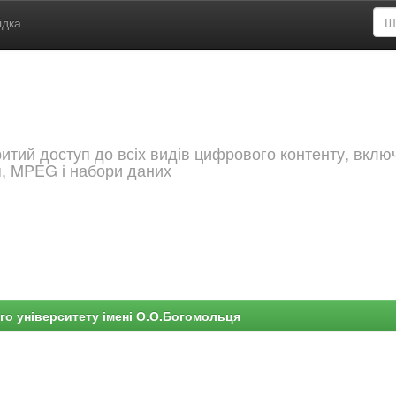
ідка
критий доступ до всіх видів цифрового контенту, вкл
я, MPEG і набори даних
го університету імені О.О.Богомольця