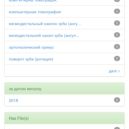
компьютерная томография
1
мезиодистальный наклон зуба (ангу...
1
мезіодистальний нахил зуба (ангул...
1
ортогнатический прикус
1
поворот зуба (ротация)
1
далі >
за датою випуску
2018
1
Has File(s)