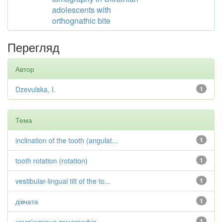
adolescents with
orthognathic bite
Перегляд
Автор
Dzevulska, I.
1
Тема
inclination of the tooth (angulat...
1
tooth rotation (rotation)
1
vestibular-lingual tilt of the to...
1
дівчата
1
комп'ютерна томографія,
1