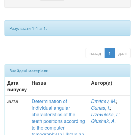
Результати 1-1 зі 1.
назад
1
далі
Знайдені матеріали:
Дата
Назва
Автор(и)
випуску
2018
Determination of
Dmitriev, M.
;
individual angular
Gunas, I.
;
characteristics of the
Dzevulska, I.
;
teeth positions according
Glushak, A.
to the computer
tomography in Ukrainian