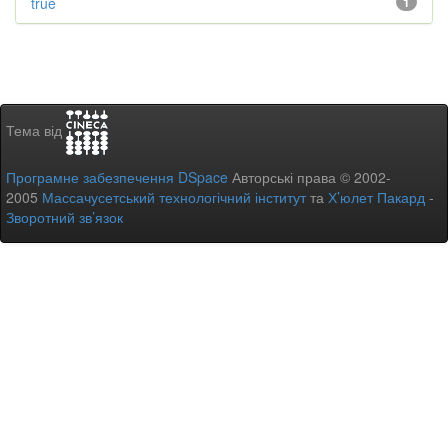
true
1
Тема від
Програмне забезпечення DSpace
Авторські права © 2002-
2005
Массачусетський технологічний інститут
та
Х’юлет Пакард
-
Зворотний зв’язок