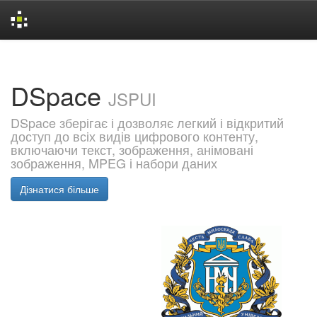
Skip
navigation
DSpace
JSPUI
DSpace зберігає і дозволяє легкий і відкритий
доступ до всіх видів цифрового контенту,
включаючи текст, зображення, анімовані
зображення, MPEG і набори даних
Дізнатися більше