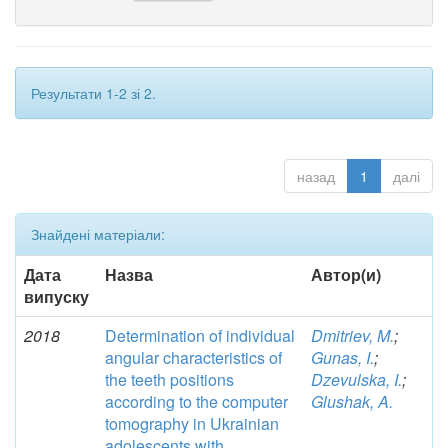
Результати 1-2 зі 2.
назад
1
далі
Знайдені матеріали:
Дата
Назва
Автор(и)
випуску
2018
Determination of individual
Dmitriev, M.
;
angular characteristics of
Gunas, I.
;
the teeth positions
Dzevulska, I.
;
according to the computer
Glushak, A.
tomography in Ukrainian
adolescents with