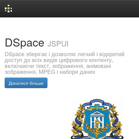
Skip
navigation
DSpace
JSPUI
DSpace зберігає і дозволяє легкий і відкритий
доступ до всіх видів цифрового контенту,
включаючи текст, зображення, анімовані
зображення, MPEG і набори даних
Дізнатися більше