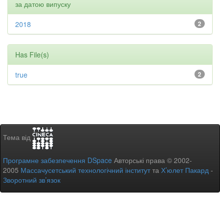
за датою випуску
2018
2
Has File(s)
true
2
Тема від
Програмне забезпечення DSpace
Авторські права © 2002-
2005
Массачусетський технологічний інститут
та
Х’юлет Пакард
-
Зворотний зв’язок