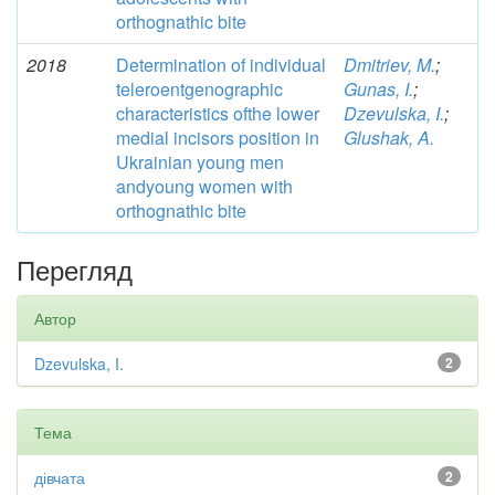
orthognathic bite
2018
Determination of individual
Dmitriev, M.
;
teleroentgenographic
Gunas, I.
;
characteristics ofthe lower
Dzevulska, I.
;
medial incisors position in
Glushak, A.
Ukrainian young men
andyoung women with
orthognathic bite
Перегляд
Автор
Dzevulska, I.
2
Тема
дівчата
2