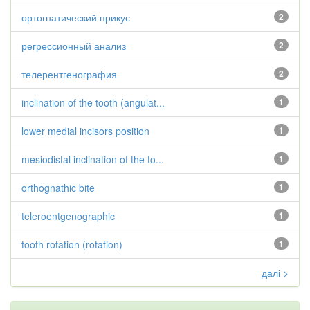
ортогнатический прикус
2
регрессионный анализ
2
телерентгенография
2
inclination of the tooth (angulat...
1
lower medial incisors position
1
mesiodistal inclination of the to...
1
orthognathic bite
1
teleroentgenographic
1
tooth rotation (rotation)
1
далі >