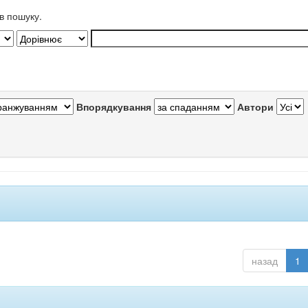
в пошуку.
Впорядкування
Автори
назад
1