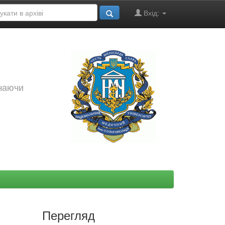
Вхід:
ючаючи
Перегляд