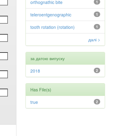
orthognathic bite
1
teleroentgenographic
1
tooth rotation (rotation)
1
далі >
за датою випуску
2018
2
Has File(s)
true
2