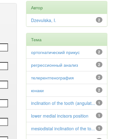
Автор
Dzevulska, I.
2
Тема
ортогнатический прикус
2
регрессионный анализ
2
телерентгенография
2
юнаки
2
inclination of the tooth (angulat...
1
lower medial incisors position
1
mesiodistal inclination of the to...
1