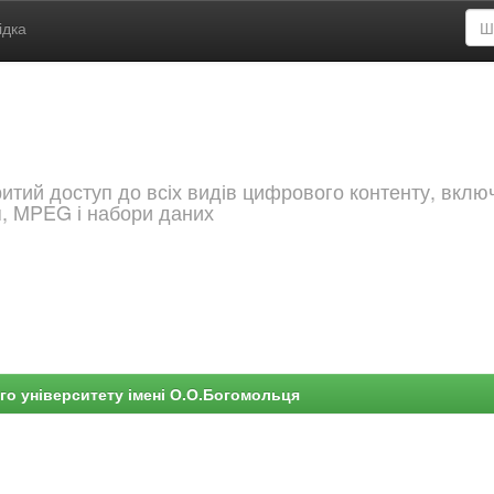
ідка
критий доступ до всіх видів цифрового контенту, вкл
я, MPEG і набори даних
го університету імені О.О.Богомольця