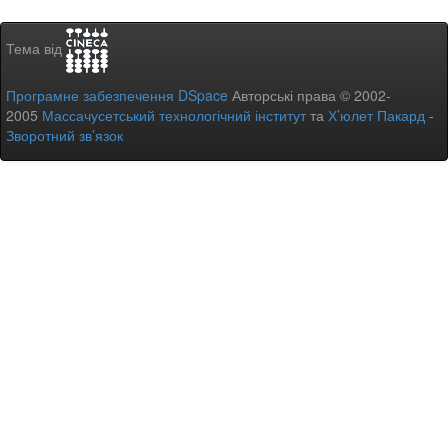
Тема від
Програмне забезпечення DSpace
Авторські права © 2002-
2005
Массачусетський технологічний інститут
та
Х’юлет Пакард
-
Зворотний зв’язок