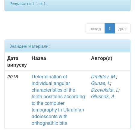
Результати 1-1 зі 1.
назад
1
далі
Знайдені матеріали:
Дата
Назва
Автор(и)
випуску
2018
Determination of
Dmitriev, M.
;
individual angular
Gunas, I.
;
characteristics of the
Dzevulska, I.
;
teeth positions according
Glushak, A.
to the computer
tomography in Ukrainian
adolescents with
orthognathic bite