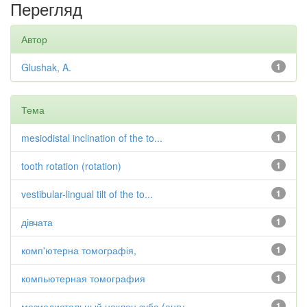
Перегляд
Автор
Glushak, A.
1
Тема
mesiodistal inclination of the to...
1
tooth rotation (rotation)
1
vestibular-lingual tilt of the to...
1
дівчата
1
комп'ютерна томографія,
1
компьютерная томография
1
мезиодистальный наклон зуба (ангу...
1