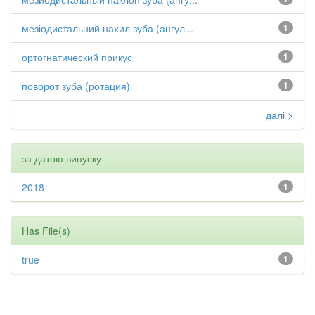
мезіодистальний нахил зуба (ангул...
1
ортогнатический прикус
1
поворот зуба (ротация)
1
далі >
за датою випуску
2018
1
Has File(s)
true
1