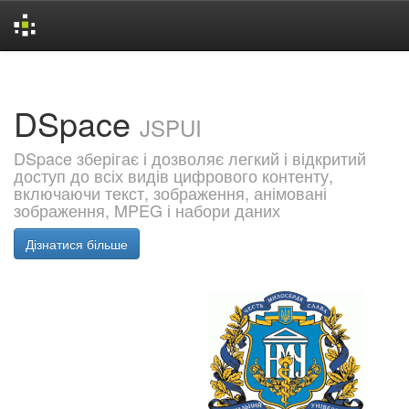
Skip
navigation
DSpace
JSPUI
DSpace зберігає і дозволяє легкий і відкритий
доступ до всіх видів цифрового контенту,
включаючи текст, зображення, анімовані
зображення, MPEG і набори даних
Дізнатися більше