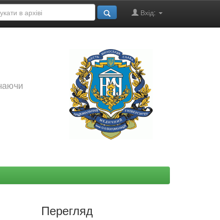
Вхід:
ючаючи
Перегляд