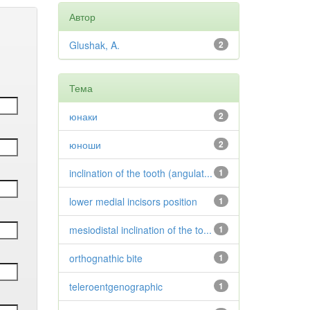
Автор
Glushak, A.
2
Тема
юнаки
2
юноши
2
inclination of the tooth (angulat...
1
lower medial incisors position
1
mesiodistal inclination of the to...
1
orthognathic bite
1
teleroentgenographic
1