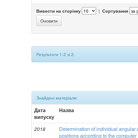
Вивести на сторінку
|
Сортування
Результати 1-2 зі 2.
Знайдені матеріали:
Дата
Назва
випуску
2018
Determination of individual angular c
positions according to the computer