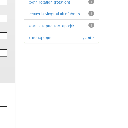
tooth rotation (rotation)
1
vestibular-lingual tilt of the to...
1
комп'ютерна томографія,
1
< попередня
далі >