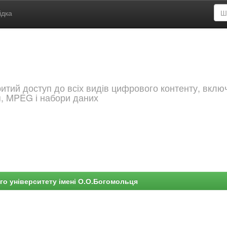
ідка
критий доступ до всіх видів цифрового контенту, вкл
я, MPEG і набори даних
го університету імені О.О.Богомольця