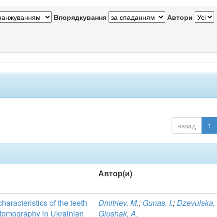
Впорядкування
Автори
назад
1
Автор(и)
haracteristics of the teeth
Dmitriev, M.
;
Gunas, I.
;
Dzevulska, 
 tomography in Ukrainian
Glushak, A.