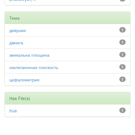
Тема
девушки
1
дівчата
1
змикальна площина
1
окклюзионная плоскость
1
цефалометрия
1
Has File(s)
true
1