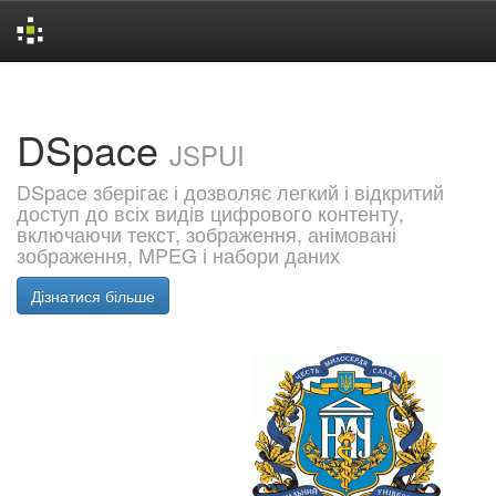
Skip
navigation
DSpace
JSPUI
DSpace зберігає і дозволяє легкий і відкритий
доступ до всіх видів цифрового контенту,
включаючи текст, зображення, анімовані
зображення, MPEG і набори даних
Дізнатися більше