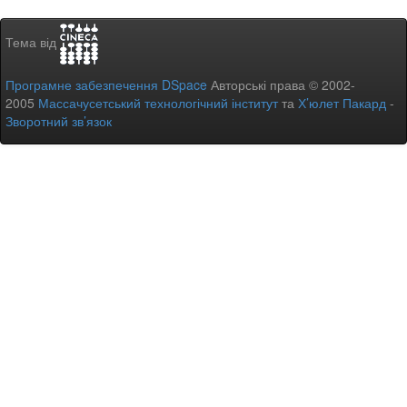
Тема від
Програмне забезпечення DSpace
Авторські права © 2002-
2005
Массачусетський технологічний інститут
та
Х’юлет Пакард
-
Зворотний зв’язок